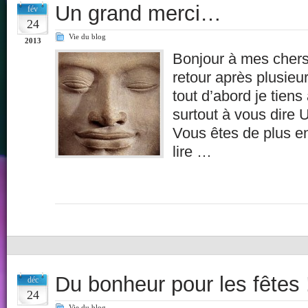
Un grand merci…
fév
24
Vie du blog
2013
Bonjour à mes chers
retour après plusieu
tout d’abord je tien
surtout à vous di
Vous êtes de plus 
lire …
Du bonheur pour les fêtes 
déc
24
Vie du blog