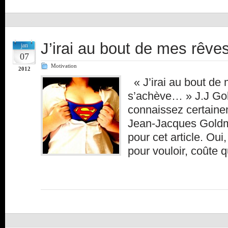
J’irai au bout de mes rêve
jan
07
Motivation
2012
« J’irai au bout de 
s’achève… » J.J G
connaissez certaine
Jean-Jacques Goldm
pour cet article. Oui,
pour vouloir, coûte 