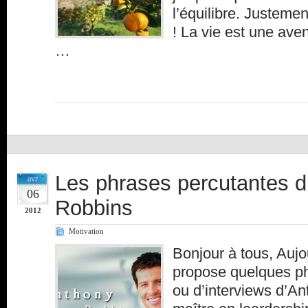
l’équilibre. Justemen
! La vie est une ave
…
Les phrases percutantes 
avr
06
Robbins
2012
Motivation
Bonjour à tous, Aujo
propose quelques ph
ou d’interviews d’A