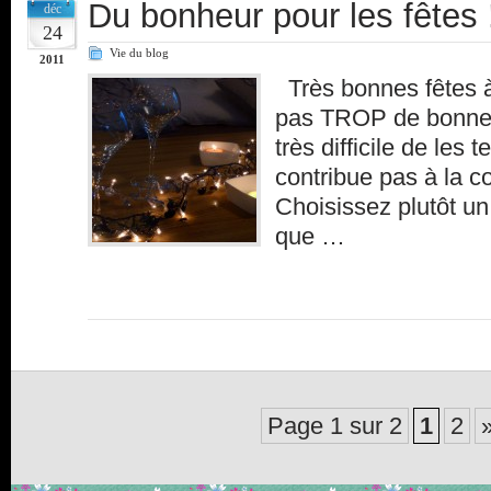
Du bonheur pour les fêtes 
déc
24
Vie du blog
2011
Très bonnes fêtes 
pas TROP de bonnes r
très difficile de les t
contribue pas à la co
Choisissez plutôt un
que …
Page 1 sur 2
1
2