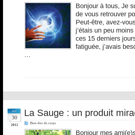
Bonjour à tous, Je 
de vous retrouver po
Peut-être, avez-vou
j’étais un peu moins
ces 15 derniers jour
fatiguée, j’avais be
…
La Sauge : un produit mira
avr
30
Bien-être du corps
2012
Bonjour mes ami(e)s