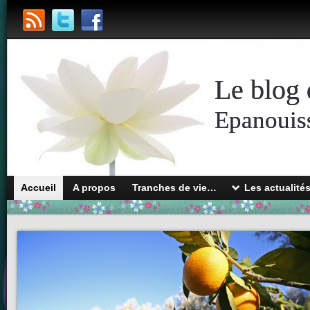
Le blog 
Epanouiss
Accueil
A propos
Tranches de vie…
Les actualité