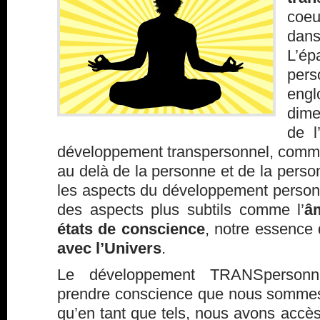
coeu
da
L’ép
pers
eng
dime
de l
développement transpersonnel, comme
au delà de la personne et de la person
les aspects du développement personn
des aspects plus subtils comme l’
â
états de conscience
, notre essence 
avec l’Univers
.
Le développement TRANSpersonn
prendre conscience que nous sommes d
qu’en tant que tels, nous avons accè