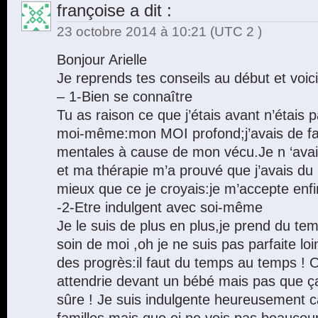
françoise
a dit :
23 octobre 2014 à 10:21
(UTC 2 )
Bonjour Arielle
Je reprends tes conseils au début et voi
– 1-Bien se connaître
Tu as raison ce que j’étais avant n’étais p
moi-même:mon MOI profond;j’avais de fa
mentales à cause de mon vécu.Je n ‘avai
et ma thérapie m’a prouvé que j’avais du p
mieux que ce je croyais:je m’accepte enfin
-2-Etre indulgent avec soi-même
Je le suis de plus en plus,je prend du te
soin de moi ,oh je ne suis pas parfaite loi
des progrès:il faut du temps au temps ! O
attendrie devant un bébé mais pas que ça
sûre ! Je suis indulgente heureusement c
familles mais que ej ne vois pas beaucoup