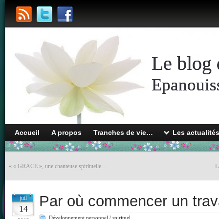
Le blog 
Epanouiss
Accueil
A propos
Tranches de vie…
Les actualité
«
« GRACE », une chanteuse spirituelle…
L
Par où commencer un trava
juil
14
Développement personnel / spirituel