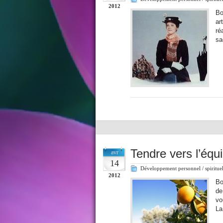
2012
Bo
ar
ré
sa
Tendre vers l’équi
avr
14
Développement personnel / spiritue
2012
Bo
de
vo
La