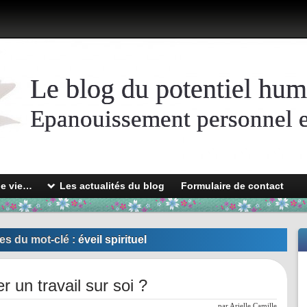
Le blog du potentiel hum
Epanouissement personnel et
de vie…
Les actualités du blog
Formulaire de contact
es du mot-clé :
éveil spirituel
un travail sur soi ?
l
par
Arielle Camille