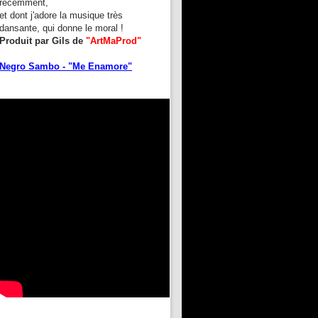
récemment,
et dont j'adore la musique très
dansante, qui donne le moral !
Produit par Gils de
"ArtMaProd"
Negro Sambo - "Me Enamore"