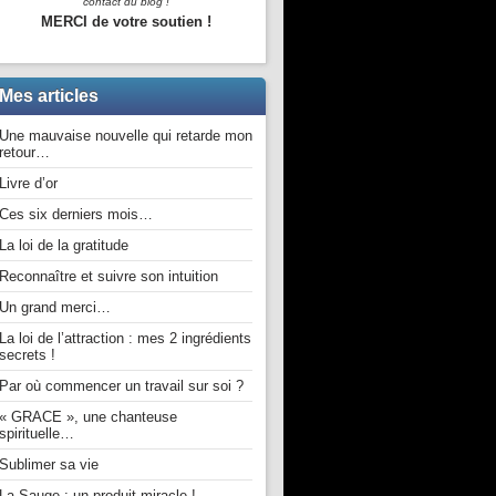
contact du blog !
MERCI de votre soutien !
Mes articles
Une mauvaise nouvelle qui retarde mon
retour…
Livre d’or
Ces six derniers mois…
La loi de la gratitude
Reconnaître et suivre son intuition
Un grand merci…
La loi de l’attraction : mes 2 ingrédients
secrets !
Par où commencer un travail sur soi ?
« GRACE », une chanteuse
spirituelle…
Sublimer sa vie
La Sauge : un produit miracle !