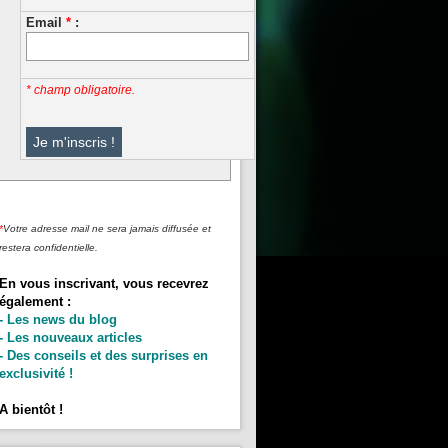
Email
*
:
* champ obligatoire.
*
Votre adresse mail ne sera jamais diffusée et
restera confidentielle.
En vous inscrivant, vous recevrez
également :
- Les news du blog
- Les nouveaux articles
- Des conseils et des surprises en
exclusivité !
A bientôt !