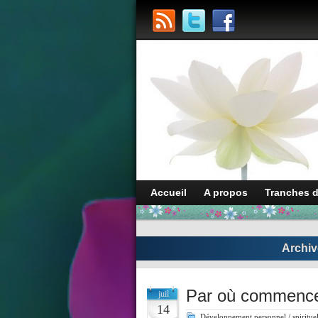
Accueil
A propos
Tranches 
Archiv
Par où commencer 
juil
14
Développement personnel / spiritue