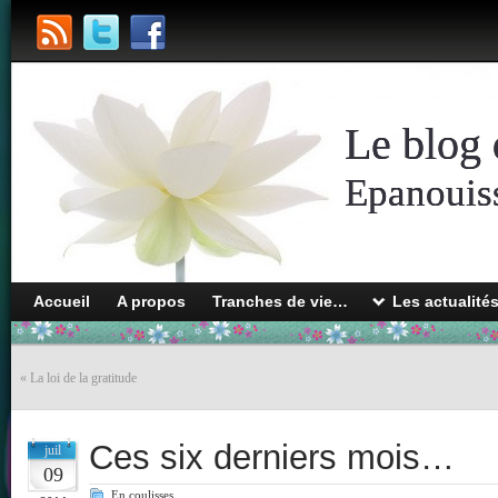
Le blog 
Epanouiss
Accueil
A propos
Tranches de vie…
Les actualité
«
La loi de la gratitude
Ces six derniers mois…
juil
09
En coulisses...