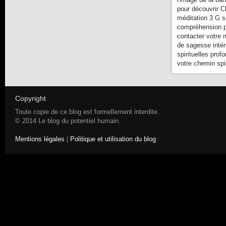
pour découvrir C
méditation 3 G s
compréhension pl
contacter votre 
de sagesse intér
spirituelles prof
votre chemin spir
Copyright
Toute copie de ce blog est formellement interdite.
© 2014 Le blog du potentiel humain.
Mentions légales
|
Politique et utilisation du blog