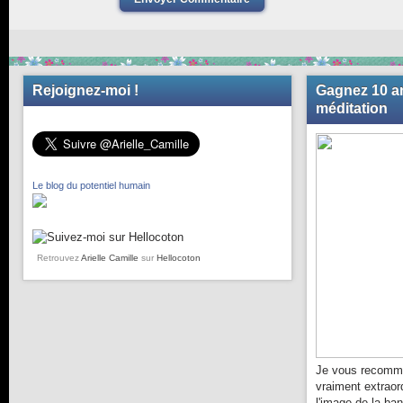
Rejoignez-moi !
Gagnez 10 an
méditation
Le blog du potentiel humain
Retrouvez
Arielle Camille
sur
Hellocoton
Je vous recomma
vraiment extraor
l'image de la ba