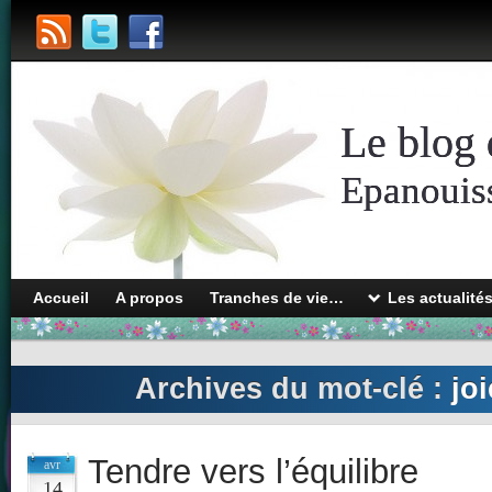
Le blog 
Epanouiss
Accueil
A propos
Tranches de vie…
Les actualité
Archives du mot-clé :
jo
Tendre vers l’équilibre
avr
14