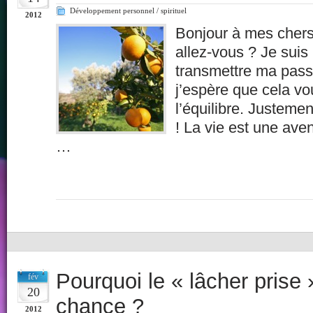
Développement personnel / spirituel
2012
Bonjour à mes cher
allez-vous ? Je sui
transmettre ma pass
j’espère que cela vo
l’équilibre. Justemen
! La vie est une ave
…
Pourquoi le « lâcher prise »
fév
20
chance ?
2012