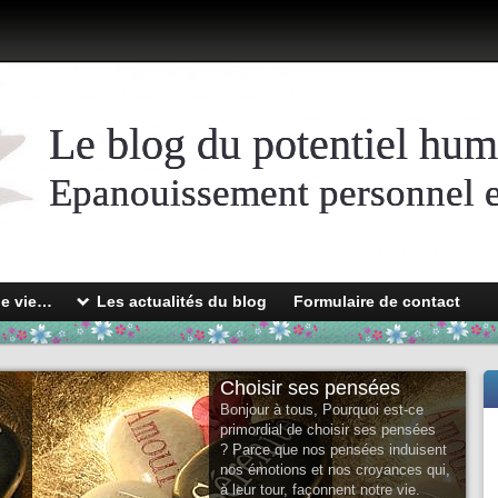
Le blog du potentiel hum
Epanouissement personnel et
de vie…
Les actualités du blog
Formulaire de contact
Choisir ses pensées
Bonjour à tous, Pourquoi est-ce
primordial de choisir ses pensées
? Parce que nos pensées induisent
nos émotions et nos croyances qui,
à leur tour, façonnent notre vie.