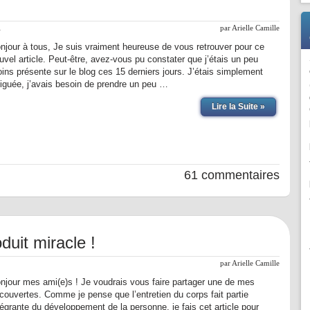
l
par
Arielle Camille
njour à tous, Je suis vraiment heureuse de vous retrouver pour ce
uvel article. Peut-être, avez-vous pu constater que j’étais un peu
ins présente sur le blog ces 15 derniers jours. J’étais simplement
tiguée, j’avais besoin de prendre un peu …
Lire la Suite »
61 commentaires
duit miracle !
par
Arielle Camille
njour mes ami(e)s ! Je voudrais vous faire partager une de mes
couvertes. Comme je pense que l’entretien du corps fait partie
tégrante du développement de la personne, je fais cet article pour