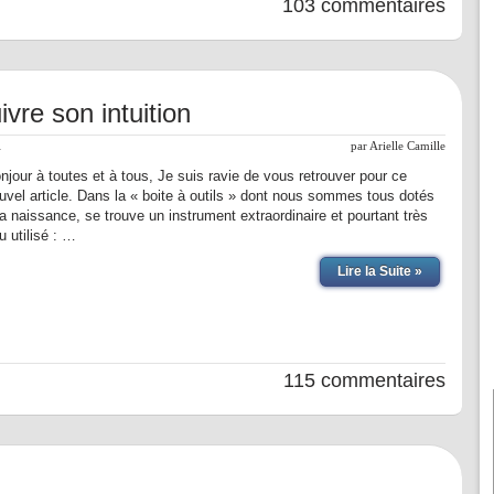
103 commentaires
vre son intuition
l
par
Arielle Camille
njour à toutes et à tous, Je suis ravie de vous retrouver pour ce
uvel article. Dans la « boite à outils » dont nous sommes tous dotés
la naissance, se trouve un instrument extraordinaire et pourtant très
u utilisé : …
Lire la Suite »
115 commentaires