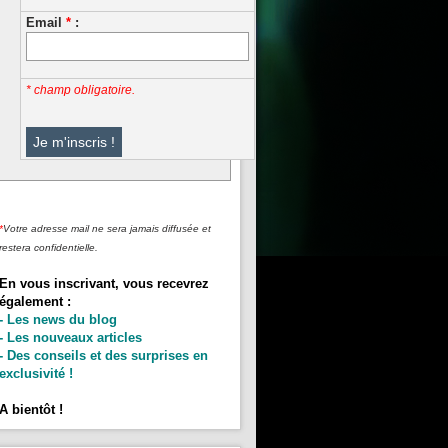
Email
*
:
* champ obligatoire.
*
Votre adresse mail ne sera jamais diffusée et
restera confidentielle.
En vous inscrivant, vous recevrez
également :
- Les news du blog
- Les nouveaux articles
- Des conseils et des surprises en
exclusivité !
A bientôt !