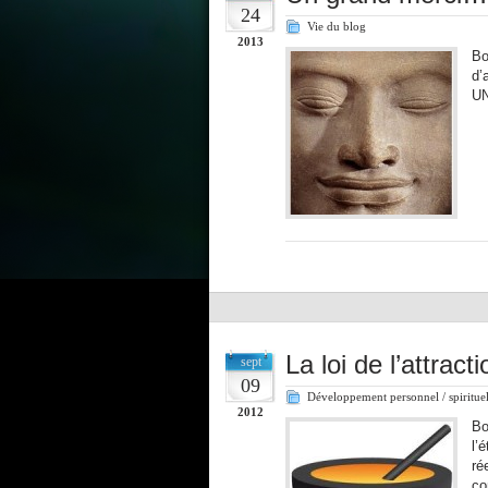
24
Vie du blog
2013
Bo
d’
UN
La loi de l’attrac
sept
09
Développement personnel / spiritue
2012
Bo
l’
ré
co