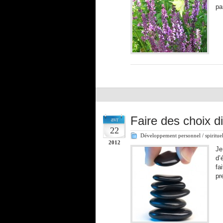
pa
Faire des choix dif
avr
22
Développement personnel / spiritue
2012
Je
d’
fa
pr