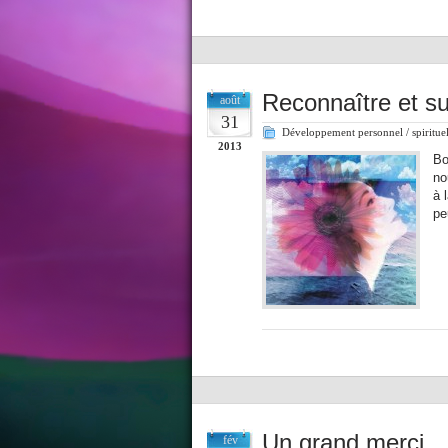
Reconnaître et sui
août
31
Développement personnel / spiritue
2013
Bo
no
à 
pe
Un grand merci…
fév