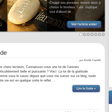
Choisir ses pensées revient alors à
choisir le bonheur. Cela implique
tout d’abord de …
Voir l'article entier
ude
l
par
Arielle Camille
s chers lecteurs, Connaissez-vous une loi de l’univers
rticulièrement belle et puissante ? Voici La loi de la gratitude.
mme vous le savez depuis que vous me suivez sur ce blog, toute
tre vie est en quelque sorte le reflet …
Lire la Suite »