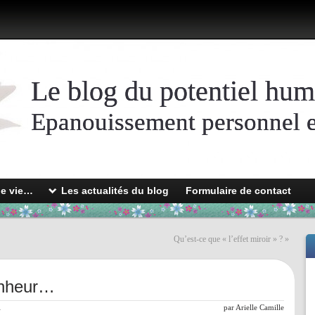
Le blog du potentiel hum
Epanouissement personnel et
de vie…
Les actualités du blog
Formulaire de contact
Qu’est-ce que « l’effet miroir » ?
»
onheur…
l
par
Arielle Camille