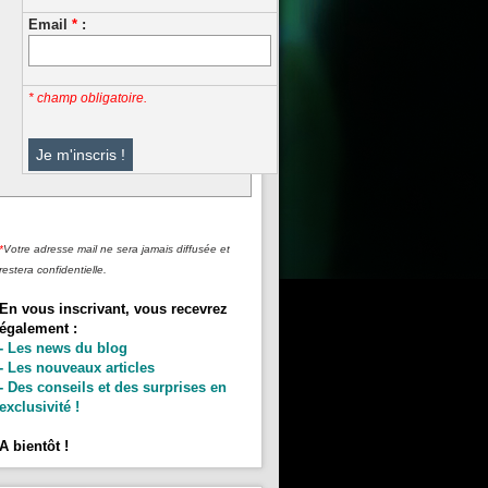
Email
*
:
* champ obligatoire.
*
Votre adresse mail ne sera jamais diffusée et
restera confidentielle.
En vous inscrivant, vous recevrez
également :
- Les news du blog
- Les nouveaux articles
- Des conseils et des surprises en
exclusivité !
A bientôt !