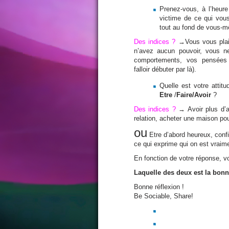
Prenez-vous, à l’heure
victime de ce qui vous
tout au fond de vous-mê
Des indices ?
→Vous vous plaig
n’avez aucun pouvoir, vous n
comportements, vos pensées 
falloir débuter par là).
Quelle est votre attit
Etre
/
Faire/
Avoir
?
Des indices ?
→ Avoir plus d’a
relation, acheter une maison pou
ou
Etre d’abord heureux, confia
ce qui exprime qui on est vraime
En fonction de votre réponse, v
Laquelle des deux est la bon
Bonne réflexion !
Be Sociable, Share!