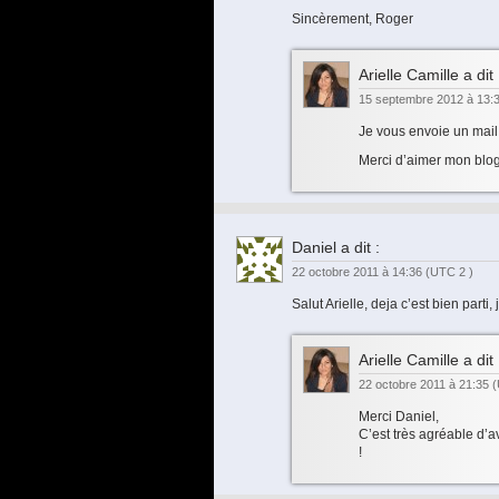
Sincèrement, Roger
Arielle Camille
a dit 
15 septembre 2012 à 13:
Je vous envoie un mai
Merci d’aimer mon blog
Daniel
a dit :
22 octobre 2011 à 14:36
(UTC 2 )
Salut Arielle, deja c’est bien parti,
Arielle Camille
a dit 
22 octobre 2011 à 21:35
(
Merci Daniel,
C’est très agréable d’
!