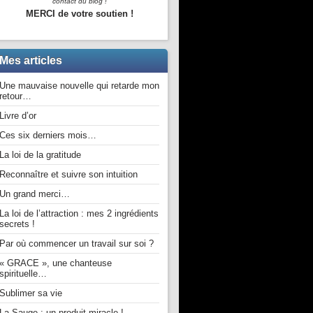
contact du blog !
MERCI de votre soutien !
Mes articles
Une mauvaise nouvelle qui retarde mon
retour…
Livre d’or
Ces six derniers mois…
La loi de la gratitude
Reconnaître et suivre son intuition
Un grand merci…
La loi de l’attraction : mes 2 ingrédients
secrets !
Par où commencer un travail sur soi ?
« GRACE », une chanteuse
spirituelle…
Sublimer sa vie
La Sauge : un produit miracle !