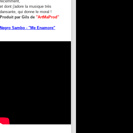
récemment,
et dont j'adore la musique très
dansante, qui donne le moral !
Produit par Gils de
"ArtMaProd"
Negro Sambo - "Me Enamore"