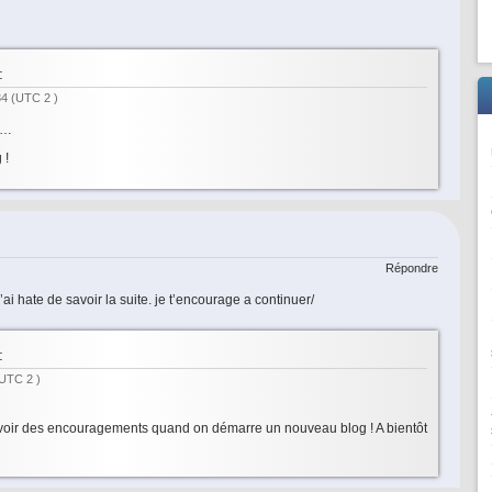
:
34
(UTC 2 )
l…
 !
Répondre
 j’ai hate de savoir la suite. je t’encourage a continuer/
:
UTC 2 )
avoir des encouragements quand on démarre un nouveau blog ! A bientôt