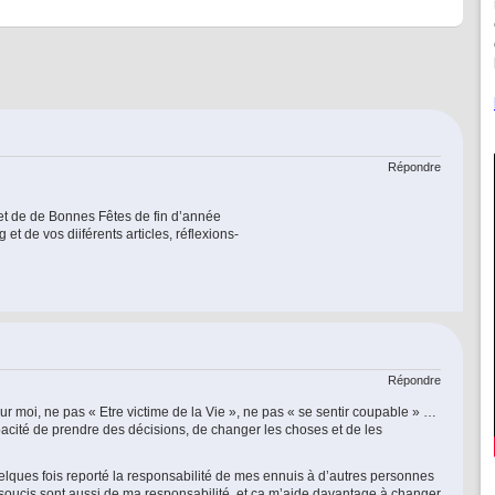
Répondre
et de de Bonnes Fêtes de fin d’année
et de vos diiférents articles, réflexions-
Répondre
our moi, ne pas « Etre victime de la Vie », ne pas « se sentir coupable » …
pacité de prendre des décisions, de changer les choses et de les
ai quelques fois reporté la responsabilité de mes ennuis à d’autres personnes
oucis sont aussi de ma responsabilité, et ca m’aide davantage à changer