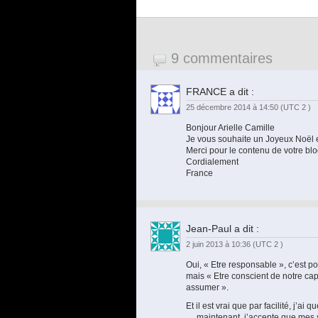
9 commentaires
FRANCE
a dit :
25 décembre 2014 à 14:50
(UTC 2 )
Bonjour Arielle Camille
Je vous souhaite un Joyeux Noël 
Merci pour le contenu de votre blog 
Cordialement
France
Jean-Paul
a dit :
2 juin 2013 à 10:36
(UTC 2 )
Oui, « Etre responsable », c’est p
mais « Etre conscient de notre ca
assumer ».
Et il est vrai que par facilité, j’
… maintenant, j’accepte que mes s