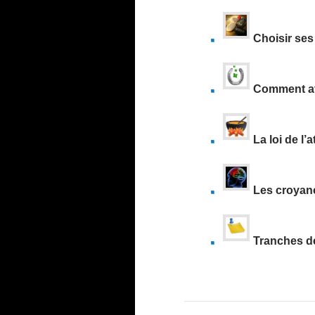
Choisir se
Comment att
La loi de l’
Les croyanc
Tranches d