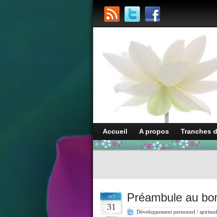
Accueil
A propos
Tranches 
Préambule au b
oct
31
Développement personnel / spiritue