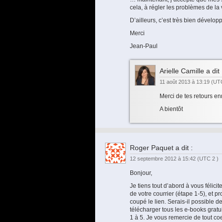
cela, à régler les problèmes de la 
D’ailleurs, c’est très bien dévelop
Merci
Jean-Paul
Arielle Camille
a dit 
11 août 2013 à 13:19
(UTC
Merci de tes retours en
A bientôt
Roger Paquet
a dit :
12 septembre 2012 à 15:42
(UTC 2 )
Bonjour,
Je tiens tout d’abord à vous félici
de votre courrier (étape 1-5), e
coupé le lien. Serais-il possible 
télécharger tous les e-books gratuit
1 à 5. Je vous remercie de tout coe