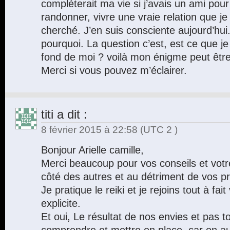
complèterait ma vie si j’avais un ami po
randonner, vivre une vraie relation que je
cherché. J’en suis consciente aujourd’hui.
pourquoi. La question c’est, est ce que je
fond de moi ? voilà mon énigme peut être
Merci si vous pouvez m’éclairer.
titi
a dit :
8 février 2015 à 22:58
(UTC 2 )
Bonjour Arielle camille,
Merci beaucoup pour vos conseils et vot
côté des autres et au détriment de vos p
Je pratique le reiki et je rejoins tout à fai
explicite.
Et oui, Le résultat de nos envies et pas to
comprendre et mettre en place, car on aur