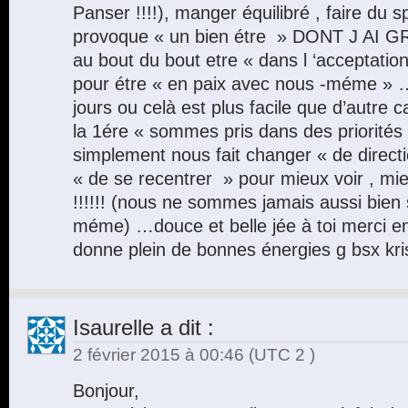
Panser !!!!), manger équilibré , faire du 
provoque « un bien étre » DONT J A
au bout du bout etre « dans l ‘acceptatio
pour étre « en paix avec nous -méme » …il
jours ou celà est plus facile que d’autre 
la 1ére « sommes pris dans des priorités e
simplement nous fait changer « de directi
« de se recentrer » pour mieux voir , mie
!!!!!! (nous ne sommes jamais aussi bien 
méme) …douce et belle jée à toi merci en
donne plein de bonnes énergies g bsx kri
Isaurelle
a dit :
2 février 2015 à 00:46
(UTC 2 )
Bonjour,