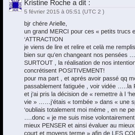
Kristine Roche
a dit :
5 février 2015 à 05:51
(UTC 2 )
bjr chére Arielle,
un grand MERCI pour ces « petits trucs 
‘ATTRACTION
je viens de lire et relire et celà me remplis
bien sur qu’en changeant nos pensées
SURTOUT , la réalisation de nos intentio
concrétisent POSITIVEMENT!
pour ma part , et aprés avoir passé qq mo
passablement fatiguée , voir vidée …..l
et j’ai pris la décision de « remettre à l 
vie » ……j’étais « tombée » dans « une sp
‘oubliais totalement moi méme , en ne pe
….donc « je me suis mise volontairement
mieux PENSER et ainsi évaluer au mieux 
court et moyens terme » afin de LES 