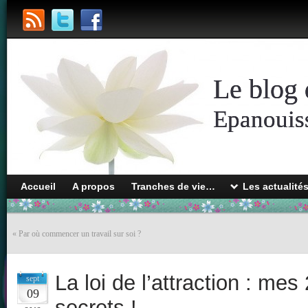
Le blog 
Epanouiss
Accueil
A propos
Tranches de vie…
Les actualité
«
Par où commencer un travail sur soi ?
La loi de l’attraction : mes
sept
09
secrets !