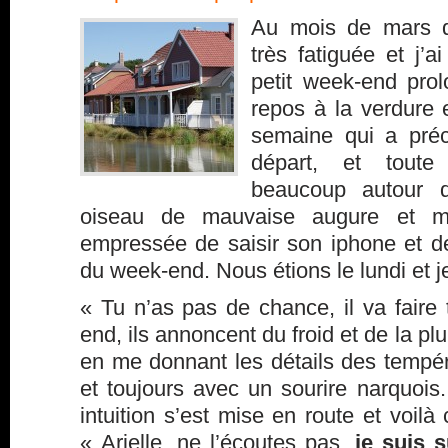
Au mois de mars de
très fatiguée et j’a
petit week-end pro
repos à la verdure 
semaine qui a préc
départ, et toute 
beaucoup autour 
oiseau de mauvaise augure et mal
empressée de saisir son iphone et 
du week-end. Nous étions le lundi et je
« Tu n’as pas de chance, il va faire
end, ils annoncent du froid et de la pl
en me donnant les détails des tempér
et toujours avec un sourire narquoi
intuition s’est mise en route et voilà
« Arielle, ne l’écoutes pas,
je suis s