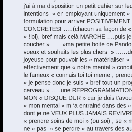
j’ai à ma disposition un petit cahier sur l
intentions » en employant uniquement 
formulation pour arriver POSITIVEMEN
CONCRETES! …..(chacun sa façon de « 
« !lol), bref mais celà MARCHE ….puis je «
coucher » ….. »ma petite boite de Pando
voeux et souhaits les plus chers » ……de 
joyeuse pour pouvoir les « matérialiser »
effectivement que « notre mental » condit
le fameux « connais toi toi meme , prend
« je pense donc je suis » bref tout un p
cerveau » …..une REPROGRAMMATIO
MON « DISQUE DUR » car je dois t’avoue
« mon mental » m ‘a entrainé dans des « 
dont je ne VEUX PLUS JAMAIS REVIVRE 
« prendre soins de moi » (ou soi) , se « m
ne « pas » se perdre « au travers des au