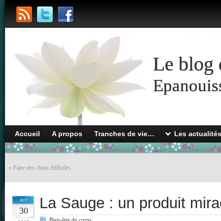
Le blog 
Epanouiss
Accueil
A propos
Tranches de vie…
Les actualité
«
Faire des choix difficiles
La Sauge : un produit mira
avr
30
Bien-être du corps