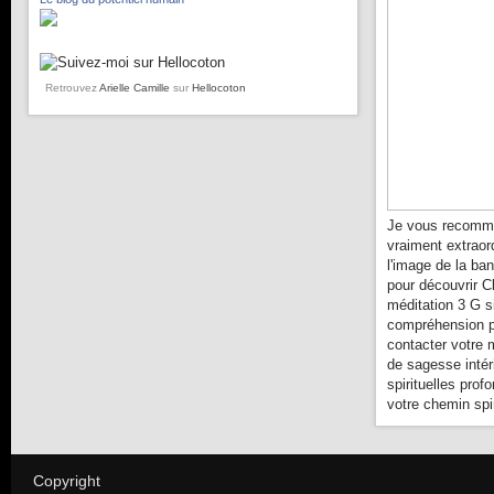
Retrouvez
Arielle Camille
sur
Hellocoton
Je vous recomma
vraiment extraor
l'image de la ba
pour découvrir C
méditation 3 G s
compréhension pl
contacter votre 
de sagesse intér
spirituelles prof
votre chemin spir
Copyright