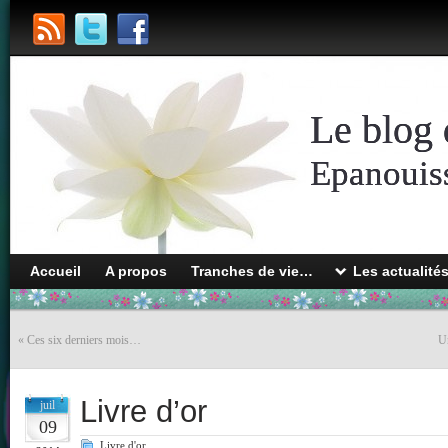
Le blog 
Epanouiss
Accueil
A propos
Tranches de vie…
Les actualité
«
Ces six derniers mois…
U
Livre d’or
juil
09
Livre d'or