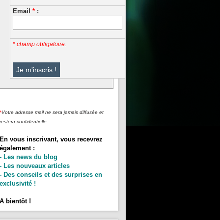
Email
*
:
* champ obligatoire.
*
Votre adresse mail ne sera jamais diffusée et
restera confidentielle.
En vous inscrivant, vous recevrez
également :
- Les news du blog
- Les nouveaux articles
- Des conseils et des surprises en
exclusivité !
A bientôt !