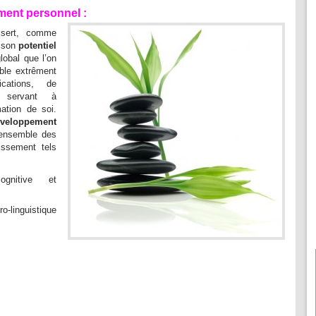
ment personnel :
 sert, comme
r son
potentiel
global que l’on
ble extrêment
cations, de
 servant à
mation de soi.
veloppement
’ensemble des
issement tels
gnitive et
-linguistique