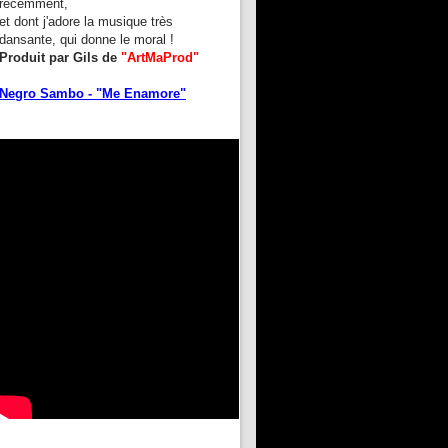
récemment,
et dont j'adore la musique très
dansante, qui donne le moral !
Produit par Gils de
"ArtMaProd"
Negro Sambo - "Me Enamore"