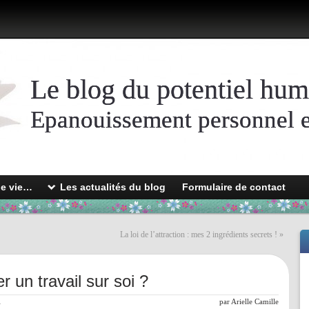
Le blog du potentiel hum
Epanouissement personnel et
de vie…
Les actualités du blog
Formulaire de contact
La loi de l’attraction : mes 2 ingrédients secrets !
»
un travail sur soi ?
l
par
Arielle Camille