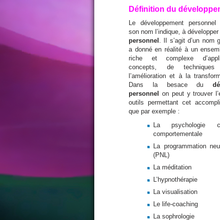
Définition du développe
Le développement personnel
son nom l’indique, à développe
personnel
. Il s’agit d’un nom 
a donné en réalité à un ensem
riche et complexe d’appli
concepts, de techniques
l’amélioration et à la transfor
Dans la besace du
dé
personnel
on peut y trouver l
outils permettant cet accompl
que par exemple :
La psychologie co
comportementale
La programmation neuro
(PNL)
La méditation
L’hypnothérapie
La visualisation
Le life-coaching
La sophrologie