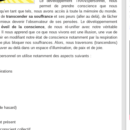
Le développement TRANSpersonnel, nous
permet de prendre conscience que nous
 qu’en tant que tels, nous avons accès à toute la mémoire du monde.
s de
transcender sa souffrance
et ses peurs (aller au delà), de lâcher
 mieux devenir l’observateur de ses pensées. Le développemement
n
éveil de la conscience
, de nous ré-unifier avec notre véritable
. Il nous apprend que ce que nous vivons est une illusion, une vue de
nir en modifiant notre état de conscience notamment par la respiration
ne plus bloquer nos souffrances. Alors, nous traversons (trancendons)
uver au delà dans un espace d’illumination, de paix et de joie.
rsonnel on utilise notamment des aspects suivants :
irations
 de hasard)
t présent
nconscient collectif