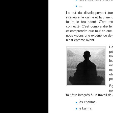
…
Le but du développement trans
intérieure, le calme et la vraie jo
foi et le feu sacré. C’est retr
connecté. C’est comprendre le
et comprendre que tout ce que 
nous vivons une expérience de 
n’est comme avant.
Pe
pr
bo
le
in
ex
ut
pe
Eg
no
fait être intégrés à un travail 
les chakras
le karma