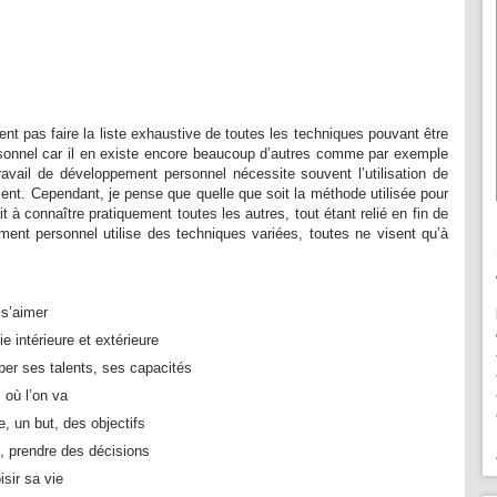
 pas faire la liste exhaustive de toutes les techniques pouvant être
sonnel car il en existe encore beaucoup d’autres comme par exemple
travail de développement personnel nécessite souvent l’utilisation de
nt. Cependant, je pense que quelle que soit la méthode utilisée pour
it à connaître pratiquement toutes les autres, tout étant relié en fin de
nt personnel utilise des techniques variées, toutes ne visent qu’à
 s’aimer
e intérieure et extérieure
per ses talents, ses capacités
 où l’on va
, un but, des objectifs
x, prendre des décisions
isir sa vie