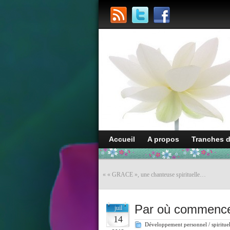
Accueil
A propos
Tranches 
«
« GRACE », une chanteuse spirituelle…
Par où commencer 
juil
14
Développement personnel / spiritue