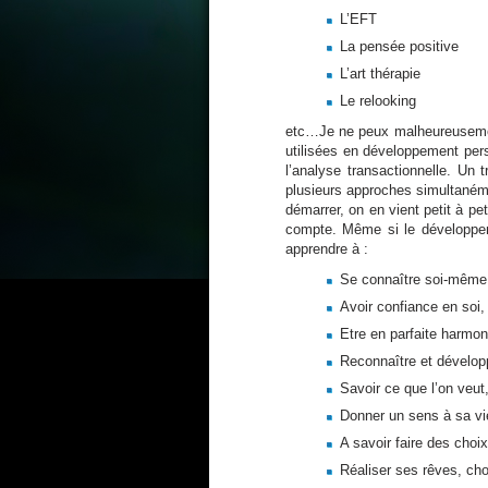
L’EFT
La pensée positive
L’art thérapie
Le relooking
etc…Je ne peux malheureusement
utilisées en développement per
l’analyse transactionnelle. Un 
plusieurs approches simultanéme
démarrer, on en vient petit à pet
compte. Même si le développeme
apprendre à :
Se connaître soi-même
Avoir confiance en soi,
Etre en parfaite harmoni
Reconnaître et dévelop
Savoir ce que l’on veut,
Donner un sens à sa vie
A savoir faire des choi
Réaliser ses rêves, cho