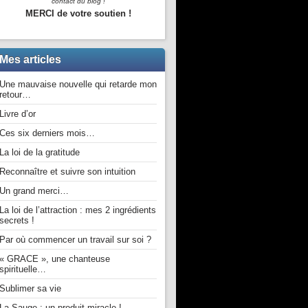
contact du blog !
MERCI de votre soutien !
Mes articles
Une mauvaise nouvelle qui retarde mon
retour…
Livre d’or
Ces six derniers mois…
La loi de la gratitude
Reconnaître et suivre son intuition
Un grand merci…
La loi de l’attraction : mes 2 ingrédients
secrets !
Par où commencer un travail sur soi ?
« GRACE », une chanteuse
spirituelle…
Sublimer sa vie
La Sauge : un produit miracle !