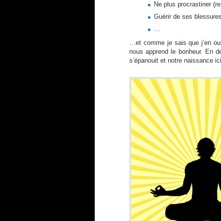
Ne plus procrastiner (r
Guérir de ses blessure
…
…et comme je sais que j’en oubl
nous apprend le bonheur. En de
s’épanouit et notre naissance ic