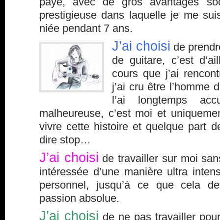
payé, avec de gros avantages so
prestigieuse dans laquelle je me sui
niée pendant 7 ans.
J’ai
choisi
de prendre
de guitare, c’est d’a
cours que j’ai rencon
j’ai cru être l’homme
l’ai longtemps a
malheureuse, c’est moi et uniquemen
vivre cette histoire et quelque part d
dire stop…
J’ai choisi
de travailler sur moi san
intéressée d’une manière ultra inte
personnel, jusqu’à ce que cela d
passion absolue.
J’ai choisi
de ne pas travailler pou