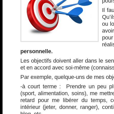
pours
Il fa
Qu’il
ou l
avoi
pou
réal
personnelle.
Les objectifs doivent aller dans le se
et en accord avec soi-même (connaiss
Par exemple, quelque-uns de mes objec
-à court terme : Prendre un peu p
(sport, alimentation, soins), me mett
retard pour me libérer du temps, c
intérieur (jeter, donner, ranger), co
blog, etc…