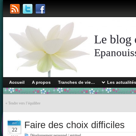
Le blog 
Epanouiss
Accueil
A propos
Tranches de vie…
Les actualité
«
Tendre vers l’équilibre
Faire des choix difficiles
avr
22
Développement personnel / spirituel