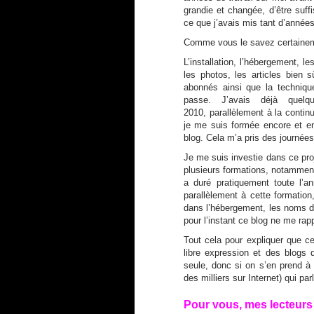
grandie et changée, d’être su
ce que j’avais mis tant d’années
Comme vous le savez certain
L’installation, l’hébergement, le
les photos, les articles bien 
abonnés ainsi que la technique 
passe. J’avais déjà quel
2010, parallèlement à la contin
je me suis formée encore et en
blog. Cela m’a pris des journées
Je me suis investie dans ce pro
plusieurs formations, notammen
a duré pratiquement toute l’a
parallèlement à cette formation,
dans l’hébergement, les noms de 
pour l’instant ce blog ne me rap
Tout cela pour expliquer que ce 
libre expression et des blogs
seule, donc si on s’en prend à 
des milliers sur Internet) qui p
Pour vous, mes lecteurs