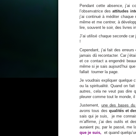
Pendant cette absence, j’ai co
l’observatrice des
attitudes in
j’ai continué à méditer chaque 
même et me centrer, à développe
lire, souvent le soir, des livres 
J’ai utilisé chaque seconde car
!
Cependant, j’ai fait des erreur
jamais dû recontacter. Car j’ét
et ce contact a engendré beauc
même si je sais aujourd’hui que
fallait tourner la page.
Je voudrais expliquer quelque 
ou la spiritualité. Quand on f
autres, cela ne veut pas dire q
pleurer comme tout le monde, il 
Justement,
une des bases du 
avons tous des
qualités et de
sais qui je suis, je me connai
m’affirme, j’ai des outils et d
auraient pu, par le passé, me l
que je suis,
et quand quelqu’un