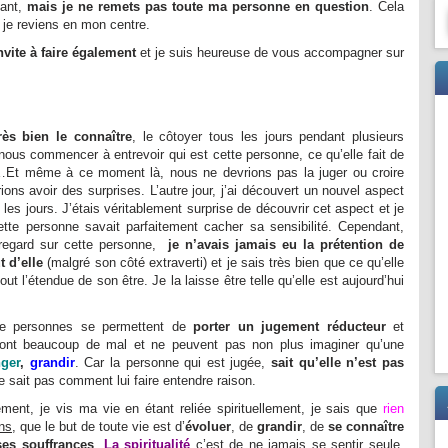
hant,
mais je ne remets pas toute ma personne en question
. Cela
je reviens en mon centre.
vite à faire également
et je suis heureuse de vous accompagner sur
très bien le connaître
, le côtoyer tous les jours pendant plusieurs
ous commencer à entrevoir qui est cette personne, ce qu’elle fait de
e…Et même à ce moment là, nous ne devrions pas la juger ou croire
ions avoir des surprises. L’autre jour, j’ai découvert un nouvel aspect
 les jours. J’étais véritablement surprise de découvrir cet aspect et je
te personne savait parfaitement cacher sa sensibilité. Cependant,
regard sur cette personne,
je n’avais jamais eu la prétention de
 d’elle
(malgré son côté extraverti) et je sais très bien que ce qu’elle
t l’étendue de son être. Je la laisse être telle qu’elle est aujourd’hui
de personnes se permettent de
porter un jugement réducteur
et
r font beaucoup de mal et ne peuvent pas non plus imaginer qu’une
ger
,
grandir
. Car la personne qui est jugée,
sait qu’elle n’est pas
ne sait pas comment lui faire entendre raison.
nt, je vis ma vie en étant reliée spirituellement, je sais que
rien
ens
, que le but de toute vie est d’
évoluer
, de
grandir
, de
se connaître
ses souffrances
.
La spiritualité
c’est de ne jamais se sentir seule,