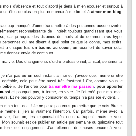
rs mois d’absence et tout d’abord je tiens à m’en excuser et surtout à
Vous êtes de plus en plus nombreux à me lire et à
aimer mon blog
.
beaucoup manqué. J’aime transmettre à des personnes aussi ouvertes
trêmement reconnaissante de l’intérêt toujours grandissant que vous
se, car je reçois des dizaines de mails et de commentaires hyper
e personnes qui me disent à quel point ce que je donne, mes écrits,
’est à chaque fois
un baume au coeur
, un réconfort de savoir cela.
 me donnez envie de continuer.
 ma vie. Des changements d’ordre professionnel, amical, sentimental
, je n’ai pas eu un seul instant à moi et j’avoue que, même si être
t agréable, cela peut être aussi très frustrant ! Car, comme vous le
« bébé »
. Je l’ai créé pour
transmettre ma passion
,
pour apporter
aussi
et pourquoi pas, à terme, en vivre. Je l’ai créé pour moi mais
teurs. Et ne pas pouvoir y consacrer du temps n’a pas été évident…
n main tout ceci ! Je ne peux pas vous promettre que je vais être ici
 même si j’en ai vraiment l’intention. Car parfois, même avec la
a vie, l’action, les responsabilités nous rattrapent…mais je vous
 Mon souhait est de publier un article par semaine ou quinzaine tout
de tenir cet engagement. J’ai tellement de choses encore à vous