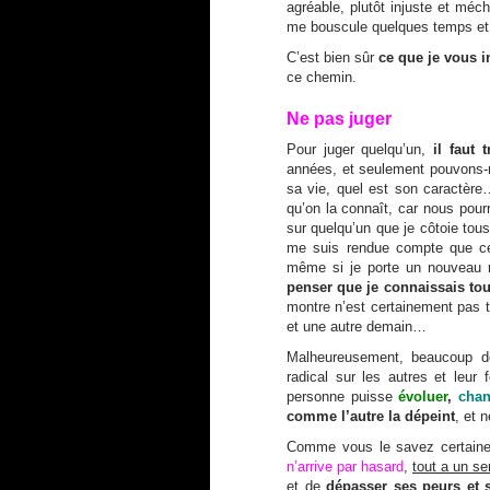
agréable, plutôt injuste et méc
me bouscule quelques temps et 
C’est bien sûr
ce que je vous in
ce chemin.
Ne pas juger
Pour juger quelqu’un,
il faut 
années, et seulement pouvons-n
sa vie, quel est son caractèr
qu’on la connaît, car nous pourr
sur quelqu’un que je côtoie tous
me suis rendue compte que cet
même si je porte un nouveau 
penser que je connaissais tout
montre n’est certainement pas tou
et une autre demain…
Malheureusement, beaucoup 
radical sur les autres et leu
personne puisse
évoluer
,
chan
comme l’autre la dépeint
, et 
Comme vous le savez certaineme
n’arrive par hasard
,
tout a un s
et de
dépasser ses peurs et 