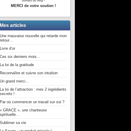
contact du blog !
MERCI de votre soutien !
Mes articles
Une mauvaise nouvelle qui retarde mon
retour…
Livre d’or
Ces six derniers mois…
La loi de la gratitude
Reconnaître et suivre son intuition
Un grand merci…
La loi de l’attraction : mes 2 ingrédients
secrets !
Par où commencer un travail sur soi ?
« GRACE », une chanteuse
spirituelle…
Sublimer sa vie
La Sauge : un produit miracle !