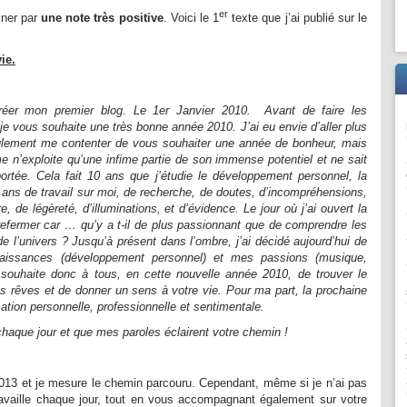
er
iner par
une note très positive
. Voici le 1
texte que j’ai publié sur le
ie.
réer mon premier blog. Le 1er Janvier 2010. Avant de faire les
je vous souhaite une très bonne année 2010. J’ai eu envie d’aller plus
eulement me contenter de vous souhaiter une année de bonheur, mais
e n’exploite qu’une infime partie de son immense potentiel et ne sait
rtée. Cela fait 10 ans que j’étudie le développement personnel, la
10 ans de travail sur moi, de recherche, de doutes, d’incompréhensions,
 de légèreté, d’illuminations, et d’évidence. Le jour où j’ai ouvert la
 refermer car … qu’y a t-il de plus passionnant que de comprendre les
 de l’univers ? Jusqu’à présent dans l’ombre, j’ai décidé aujourd’hui de
aissances (développement personnel) et mes passions (musique,
s souhaite donc à tous, en cette nouvelle année 2010, de trouver le
vos rêves et de donner un sens à votre vie. Pour ma part, la prochaine
ation personnelle, professionnelle et sentimentale.
haque jour et que mes paroles éclairent votre chemin !
13 et je mesure le chemin parcouru. Cependant, même si je n’ai pas
travaille chaque jour, tout en vous accompagnant également sur votre