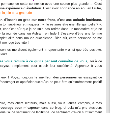
n permanence cette connexion avec une source plus grande… C’est
une expérience d’évolution
. C’est avoir
confiance en soi
, en l’autre,
re
la joie et la gratitude.
n d’inscrit en gros sur notre front,
c’est une attitude intérieure.
un ton supérieur et moqueur : « Tu estimes être une fille spirituelle ? ».
r, car c’est sûr que je ne suis pas retirée dans un monastère et je ne
ute la journée dans un Ashram en Inde ! J’essaye d’être une femme
 spiritualité dans ma vie quotidienne. Bien sûr, cette personne ne me
 me juge très vite !
onnes me disent également « rayonnante » ainsi que très positive.
leurs.
res vous réduire à ce qu’ils pensent connaître de vous
,
ou à ce
 soyez
, simplement pour assoir leur supériorité. Apprenez à vous
 eux ! Voyez toujours
le meilleur des personnes
en essayant de
ncourager et apprécier quelqu’un ne peut être qu’extrêmement positif
 dire, mes chers lecteurs, mais aussi, vous l’aurez compris, à mes
 courage pour m’exposer
dans ce blog, et cela m’a pris plusieurs
que j’ai ce sentiment de légitimité, ce sentiment d’avoir suffisamment