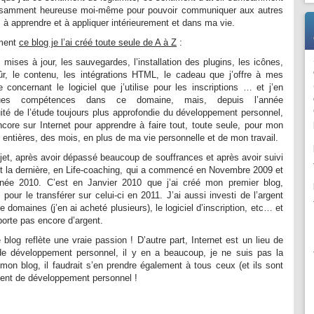
ffisamment heureuse moi-même pour pouvoir communiquer aux autres
 à apprendre et à appliquer intérieurement et dans ma vie.
ement
ce blog je l’ai créé toute seule de A à Z
:
s mises à jour, les sauvegardes, l’installation des plugins, les icônes,
sûr, le contenu, les intégrations HTML, le cadeau que j’offre à mes
concernant le logiciel que j’utilise pour les inscriptions … et j’en
ques compétences dans ce domaine, mais, depuis l’année
uité de l’étude toujours plus approfondie du développement personnel,
core sur Internet pour apprendre à faire tout, toute seule, pour mon
 entières, des mois, en plus de ma vie personnelle et de mon travail.
jet, après avoir dépassé beaucoup de souffrances et après avoir suivi
t la dernière, en Life-coaching, qui a commencé en Novembre 2009 et
nnée 2010. C’est en Janvier 2010 que j’ai créé mon premier blog,
 pour le transférer sur celui-ci en 2011. J’ai aussi investi de l’argent
domaines (j’en ai acheté plusieurs), le logiciel d’inscription, etc… et
porte pas encore d’argent.
blog reflète une vraie passion ! D’autre part, Internet est un lieu de
 de développement personnel, il y en a beaucoup, je ne suis pas la
mon blog, il faudrait s’en prendre également à tous ceux (et ils sont
arlent de développement personnel !