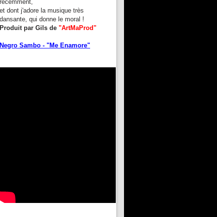
récemment,
et dont j'adore la musique très
dansante, qui donne le moral !
Produit par Gils de
"ArtMaProd"
Negro Sambo - "Me Enamore"