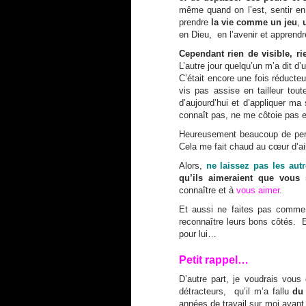
même quand on l’est, sentir e
prendre
la vie comme un jeu
,
en Dieu, en l’avenir et apprend
Cependant rien de visible, rie
L’autre jour quelqu’un m’a dit d’
C’était encore une fois réducteu
vis pas assise en tailleur to
d’aujourd’hui et d’appliquer ma
connaît pas, ne me côtoie pas et
Heureusement beaucoup de pers
Cela me fait chaud au cœur d’ail
Alors,
ne laissez pas les aut
qu’ils aimeraient que vous
connaître et à
vous aimer
.
Et aussi ne faites pas comme
reconnaître leurs bons côtés. E
pour lui…
Petit rappel…
D’autre part, je voudrais vous
détracteurs, qu’il m’a fallu
du
années de travail sur moi avant 