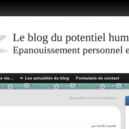
Le blog du potentiel hum
Epanouissement personnel et
de vie…
Les actualités du blog
Formulaire de contact
Reconnaître et suivre son intuition
»
par
Arielle Camille