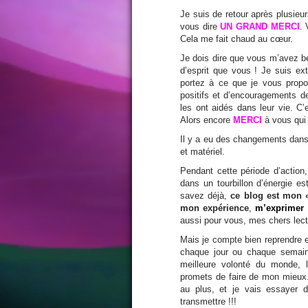
Je suis de retour après plusieu
vous dire
UN GRAND MERCI
. 
Cela me fait chaud au cœur.
Je dois dire que vous m’avez 
d’esprit que vous ! Je suis ex
portez à ce que je vous propo
positifs et d’encouragements d
les ont aidés dans leur vie. C
Alors encore
MERCI
à vous qui
Il y a eu des changements dans
et matériel.
Pendant cette période d’action
dans un tourbillon d’énergie es
savez déjà,
ce blog est mon 
mon expérience
,
m’exprimer 
aussi pour vous, mes chers lec
Mais je compte bien reprendre e
chaque jour ou chaque semaine
meilleure volonté du monde, l
promets de faire de mon mieux.
au plus, et je vais essayer 
transmettre !!!