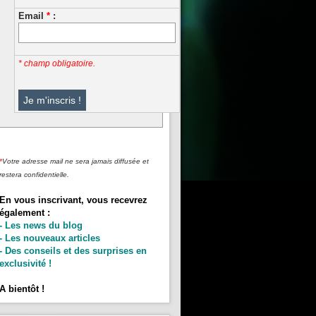
Email
*
:
* champ obligatoire.
*
Votre adresse mail ne sera jamais diffusée et
restera confidentielle.
En vous inscrivant, vous recevrez
également :
- Les news du blog
- Les nouveaux articles
- Des conseils et des surprises en
exclusivité !
A bientôt !