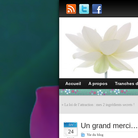
Accueil
A propos
Tranches 
«
La loi de l’attraction : mes 2 ingrédients secrets !
Un grand merci…
fév
24
Vie du blog