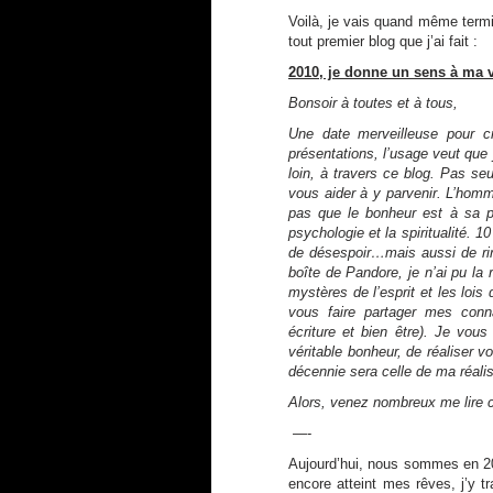
Voilà, je vais quand même term
tout premier blog que j’ai fait :
2010, je donne un sens à ma v
Bonsoir à toutes et à tous,
Une date merveilleuse pour c
présentations, l’usage veut que 
loin, à travers ce blog. Pas s
vous aider à y parvenir. L’homm
pas que le bonheur est à sa po
psychologie et la spiritualité. 
de désespoir…mais aussi de rire,
boîte de Pandore, je n’ai pu la
mystères de l’esprit et les lois
vous faire partager mes conn
écriture et bien être). Je vou
véritable bonheur, de réaliser 
décennie sera celle de ma réalis
Alors, venez nombreux me lire c
—-
Aujourd’hui, nous sommes en 20
encore atteint mes rêves, j’y 