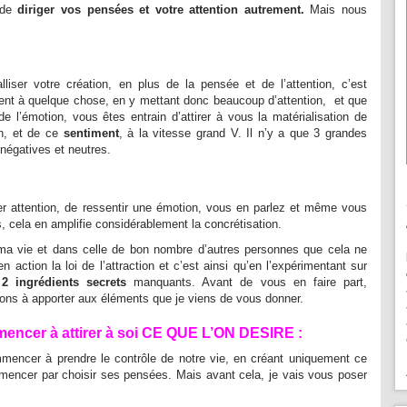
, de
diriger vos pensées et votre attention autrement.
Mais nous
iser votre création, en plus de la pensée et de l’attention, c’est
ent à quelque chose, en y mettant donc beaucoup d’attention, et que
 l’émotion, vous êtes entrain d’attirer à vous la matérialisation de
on, et de ce
sentiment
, à la vitesse grand V. Il n’y a que 3 grandes
 négatives et neutres.
ter attention, de ressentir une émotion, vous en parlez et même vous
 cela en amplifie considérablement la concrétisation.
 ma vie et dans celle de bon nombre d’autres personnes que cela ne
n action la loi de l’attraction et c’est ainsi qu’en l’expérimentant sur
s
2 ingrédients secrets
manquants. Avant de vous en faire part,
ions à apporter aux éléments que je viens de vous donner.
encer à attirer à soi CE QUE L’ON DESIRE :
mencer à prendre le contrôle de notre vie, en créant uniquement ce
ommencer par
choisir ses pensées
. Mais avant cela, je vais vous poser