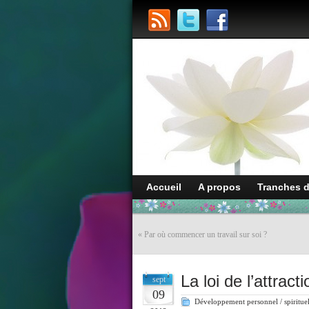
Accueil
A propos
Tranches 
«
Par où commencer un travail sur soi ?
La loi de l’attrac
sept
09
Développement personnel / spiritue