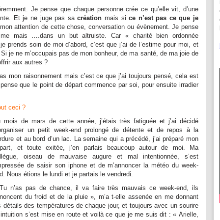
féremment. Je pense que chaque personne crée ce qu’elle vit, d’une
nte. Et je ne juge pas sa
création
mais si
ce n’est pas ce que je
e mon attention de cette chose, conversation ou évènement. Je pense
ïsme mais ….dans un but altruiste. Car « charité bien ordonnée
 prends soin de moi d’abord, c’est que j’ai de l’estime pour moi, et
. Si je ne m’occupais pas de mon bonheur, de ma santé, de ma joie de
ffrir aux autres ?
s mon raisonnement mais c’est ce que j’ai toujours pensé, cela est
pense que le point de départ commence par soi, pour ensuite irradier
out ceci ?
 mois de mars de cette année, j’étais très fatiguée et j’ai décidé
organiser un petit week-end prolongé de détente et de repos à la
rdure et au bord d’un lac. La semaine qui a précédé, j’ai préparé mon
part, et toute exitée, j’en parlais beaucoup autour de moi. Ma
llègue, oiseau de mauvaise augure et mal intentionnée, s’est
pressée de saisir son iphone et de m’annoncer la météo du week-
d. Nous étions le lundi et je partais le vendredi.
Tu n’as pas de chance, il va faire très mauvais ce week-end, ils
noncent du froid et de la pluie », m’a t-elle assenée en me donnant
s détails des températures de chaque jour, et toujours avec un sourire
tuition s’est mise en route et voilà ce que je me suis dit : « Arielle,