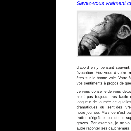
Savez-vous vraiment c
d’abord en y pensant souvent
évocation. Fiez-vous à votre
in
êtes sur la bonne voie. Votre â
vos sentiments à propos de que
Je vous conseille de vous détou
n’est pas toujours très faci
longueur de journée ce qu’elle
dramatiques, ou lisent des livr
notre journée. Mais ce n’est p
traîter d’égoïste ou de « su
graves. Par exemple, je ne vou
autre raconter ses cauchemars…J