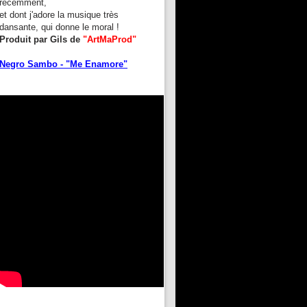
récemment,
et dont j'adore la musique très
dansante, qui donne le moral !
Produit par Gils de
"ArtMaProd"
Negro Sambo - "Me Enamore"