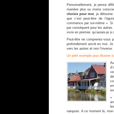
Personnellement, je pense dif
manière plus ou moins conscie
choisis pour moi
, je détourn
que c’est peut-être de l’égo
commence par soi-même ». Si je
par conséquent pour les autres
vivre en premier, qu’aurais-je à o
Peut-être ne comprenez-vous pa
profondément ancré en moi. Je 
vers les autres et non l’inverse.
Un petit exemple pour illustrer t
Au
d’
ve
dé
co
em
en
« 
an
le
narquois. A ce moment là, mon in