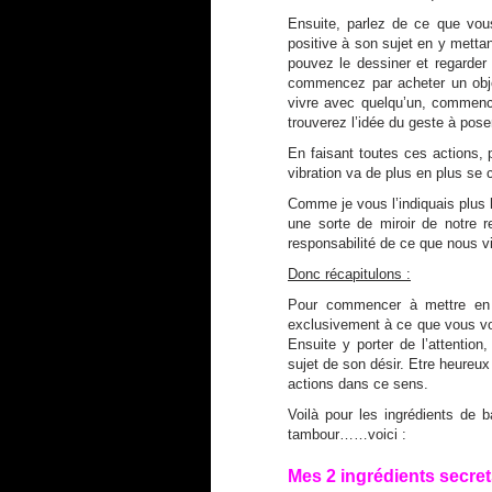
Ensuite, parlez de ce que vou
positive à son sujet en y metta
pouvez le dessiner et regarder 
commencez par acheter un obje
vivre avec quelqu’un, commence
trouverez l’idée du geste à pose
En faisant toutes ces actions,
vibration va de plus en plus se
Comme je vous l’indiquais plus ha
une sorte de miroir de notre 
responsabilité de ce que nous v
Donc récapitulons :
Pour commencer à mettre en
exclusivement à ce que vous vo
Ensuite y porter de l’attention,
sujet de son désir. Etre heureux
actions dans ce sens.
Voilà pour les ingrédients de b
tambour……voici :
Mes 2 ingrédients secret