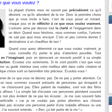
e que vous voulez ?
La plupart d’entre nous ne savent pas
précisément
ce qu’il
désirent, ce qu’ils attendent de la vie. Donc la première chose
que je vous invite à faire, c’est de vous poser un instant,
chaque jour, et de
réfléchir à ce que vous voulez vraiment.
L’univers aime par dessus tout
la clarté
et l’engagement dans
un désir. Quand nous hésitons, nous sommes confus, l’univers
ne sait pas quoi nous envoyer. C’est un peu comme donner 2
destinations à un chauffeur de taxi !
Quand vous aurez déterminé ce que vous voulez vraiment, je
vous conseille d’y porter le plus d’attention possible. Tout
,
en l’imaginant
, puis en éprouvant un ressenti positif à sa simple
tuition
. Ecoutez vos sentiments. Si ils sont positifs c’est que vous
me ou guide intérieur sera votre meilleur allié dans cette création et
lque chose sont un baromêtre très précieux. Ecoutez-vous !
rner de ce que vous ne désirez pas. De ne pas y porter attention. Ce
le car nous sommes souvent entourés de personnes qui évoquent à
s ne choisissent pas. Elles parlent de maladies, vont voir des films
es affreux ! Le simple fait d’écouter ces personnes plombent souvent
as non plus évident de ne pas les écouter…Je me suis souvent faite
perficielle » car je ne voulais pas porter attention aux choses
lais pas écouter une personne parler d’une maladie affreuse ou une
’ai souvent entendu : » Ben, ça fait partie de la vie ! ».