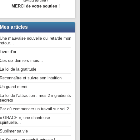
contact du blog !
MERCI de votre soutien !
Mes articles
Une mauvaise nouvelle qui retarde mon
retour…
Livre d’or
Ces six derniers mois…
La loi de la gratitude
Reconnaître et suivre son intuition
Un grand merci…
La loi de l’attraction : mes 2 ingrédients
secrets !
Par où commencer un travail sur soi ?
« GRACE », une chanteuse
spirituelle…
Sublimer sa vie
La Sauge : un produit miracle !