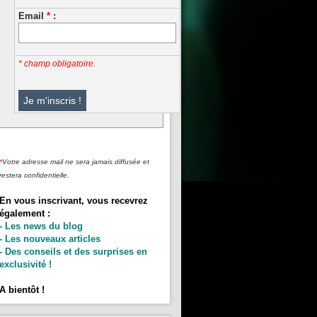
Email
*
:
* champ obligatoire.
*
Votre adresse mail ne sera jamais diffusée et
restera confidentielle.
En vous inscrivant, vous recevrez
également :
- Les news du blog
- Les nouveaux articles
- Des conseils et des surprises en
exclusivité !
A bientôt !