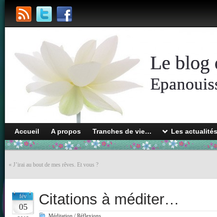
Le blog 
Epanouiss
Accueil
A propos
Tranches de vie…
Les actualité
«
J’irai au bout de mes rêves. Et vous ?
Citations à méditer…
fév
05
Méditation / Réflexions