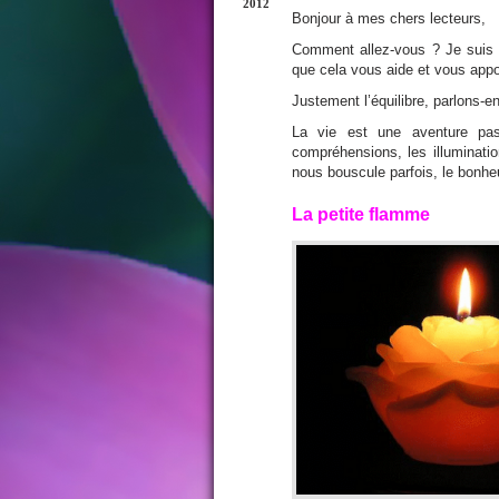
2012
Bonjour à mes chers lecteurs,
Comment allez-vous ? Je suis 
que cela vous aide et vous app
Justement l’équilibre, parlons-en
La vie est une aventure pas
compréhensions, les illuminati
nous bouscule parfois, le bonheu
La petite flamme