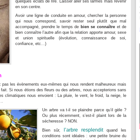
quelques éclats de rire. Laisser aller ses larmes mais revenir
en son centre.
Avoir une ligne de conduite en amour, chercher la personne
qui nous correspond, savoir rester seul plutôt que mal
accompagné, prendre le temps de
bien se connaître
et de
bien connaître l’autre afin que la relation apporte amour, sexe
et union spirituelle (évolution, connaissance de soi,
confiance, etc…)
n
nt pas les évènements eux-mêmes qui nous rendent malheureux mais
en fait. Si nous étions des fleurs ou des arbres, nous accepterions sans
climatiques nous envoient : La pluie, le vent, le froid, la neige, le
x…
Un arbre va t-il se plaindre parce qu’il gèle ?
Ou plus récemment, s’est-il plaint lors de la
sécheresse ? NON.
l’arbre resplendit
Bien sûr,
quand les
conditions sont idéales : une petite bruine du