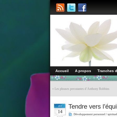
Accueil
A propos
Tranches 
«
Les phrases percutantes d’Anthony Robbins
Tendre vers l’équi
avr
14
Développement personnel / spiritue