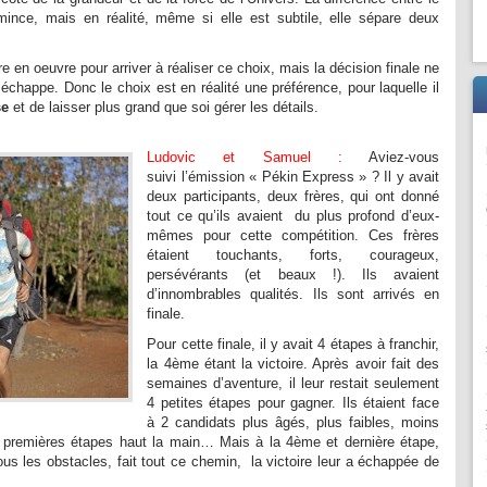
nce, mais en réalité, même si elle est subtile, elle sépare deux
e en oeuvre pour arriver à réaliser ce choix, mais la décision finale ne
échappe. Donc le choix est en réalité une préférence, pour laquelle il
se
et de laisser plus grand que soi gérer les détails.
Ludovic et Samuel :
Aviez-vous
suivi l’émission « Pékin Express » ? Il y avait
deux participants, deux frères, qui ont donné
tout ce qu’ils avaient du plus profond d’eux-
mêmes pour cette compétition. Ces frères
étaient touchants, forts, courageux,
persévérants (et beaux !). Ils avaient
d’innombrables qualités. Ils sont arrivés en
finale.
Pour cette finale, il y avait 4 étapes à franchir,
la 4ème étant la victoire. Après avoir fait des
semaines d’aventure, il leur restait seulement
4 petites étapes pour gagner. Ils étaient face
à 2 candidats plus âgés, plus faibles, moins
3 premières étapes haut la main… Mais à la 4ème et dernière étape,
tous les obstacles, fait tout ce chemin, la victoire leur a échappée de