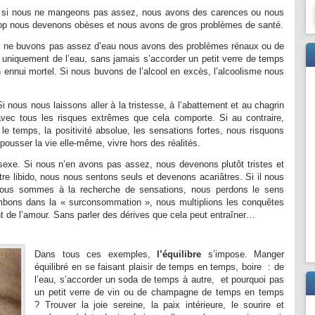
si nous ne mangeons pas assez, nous avons des carences ou nous
op nous devenons obèses et nous avons de gros problèmes de santé.
 ne buvons pas assez d’eau nous avons des problèmes rénaux ou de
 uniquement de l’eau, sans jamais s’accorder un petit verre de temps
 ennui mortel. Si nous buvons de l’alcool en excès, l’alcoolisme nous
i nous nous laissons aller à la tristesse, à l’abattement et au chagrin
ec tous les risques extrêmes que cela comporte. Si au contraire,
 le temps, la positivité absolue, les sensations fortes, nous risquons
epousser la vie elle-même, vivre hors des réalités.
sexe. Si nous n’en avons pas assez, nous devenons plutôt tristes et
 libido, nous nous sentons seuls et devenons acariâtres. Si il nous
 nous sommes à la recherche de sensations, nous perdons le sens
ombons dans la « surconsommation », nous multiplions les conquêtes
t de l’amour. Sans parler des dérives que cela peut entraîner…
Dans tous ces exemples,
l’équilibre
s’impose. Manger
équilibré en se faisant plaisir de temps en temps, boire : de
l’eau, s’accorder un soda de temps à autre, et pourquoi pas
un petit verre de vin ou de champagne de temps en temps
? Trouver la joie sereine, la paix intérieure, le sourire et