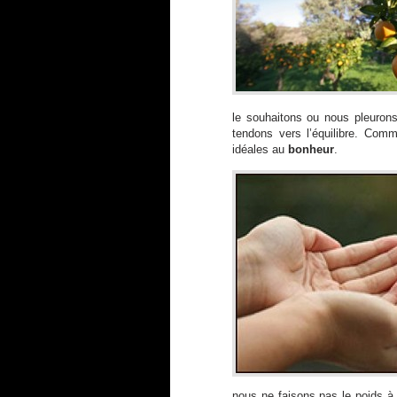
le souhaitons ou nous pleuron
tendons vers l’équilibre. Comm
idéales au
bonheur
.
nous ne faisons pas le poids à c