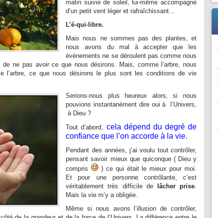
matin suivie de soleil, lui-même accompagné
d’un petit vent léger et rafraîchissant…
L’é-qui-libre.
Mais nous ne sommes pas des plantes, et
nous avons du mal à accepter que les
évènements ne se déroulent pas comme nous
s de ne pas avoir ce que nous désirons. Mais, comme l’arbre, nous
e l’arbre, ce que nous désirons le plus sont les conditions de vie
Serions-nous plus heureux alors, si nous
pouvions instantanément dire oui à l’Univers,
à Dieu ?
cela dépend du degré de
Tout d’abord,
confiance que l’on accorde
à la vie.
Pendant des années, j’ai voulu tout contrôler,
pensant savoir mieux que quiconque ( Dieu y
compris
) ce qui était le mieux pour moi.
Et pour une personne contrôlante, c’est
véritablement très difficile de
lâcher prise
.
Mais la vie m’y a obligée.
Même si nous avons l’illusion de contrôler,
ôté de la grandeur et de la force de l’Univers. La différence entre le