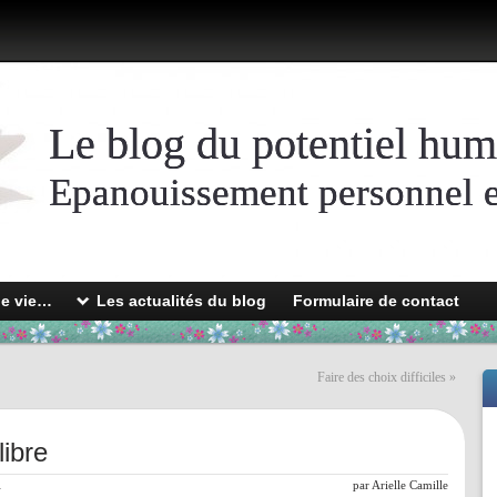
Le blog du potentiel hum
Epanouissement personnel et
de vie…
Les actualités du blog
Formulaire de contact
Faire des choix difficiles
»
libre
l
par
Arielle Camille