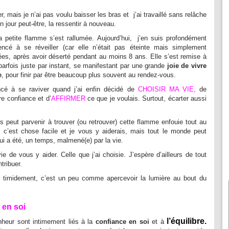
, mais je n’ai pas voulu baisser les bras et j’ai travaillé sans relâche
 jour peut-être, la ressentir à nouveau.
la petite flamme s’est rallumée. Aujourd’hui, j’en suis profondément
cé à se réveiller (car elle n’était pas éteinte mais simplement
es, après avoir déserté pendant au moins 8 ans. Elle s’est remise à
 parfois juste par instant, se manifestant par une grande
joie de vivre
e
, pour finir par être beaucoup plus souvent au rendez-vous.
ncé à se raviver quand j’ai enfin décidé de
CHOISIR MA VIE,
de
re confiance et d’
AFFIRMER
ce que je voulais. Surtout, écarter aussi
 peut parvenir à trouver (ou retrouver) cette flamme enfouie tout au
 c’est chose facile et je vous y aiderais, mais tout le monde peut
ui a été, un temps, malmené(e) par la vie.
e de vous y aider. Celle que j’ai choisie. J’espère d’ailleurs de tout
tribuer.
nt timidement, c’est un peu comme apercevoir la lumière au bout du
 en soi
l’équilibre.
nheur sont intimement liés à la
confiance en soi
et à