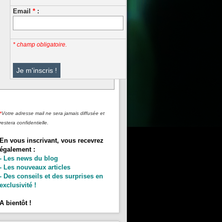
Email
*
:
* champ obligatoire.
*
Votre adresse mail ne sera jamais diffusée et
restera confidentielle.
En vous inscrivant, vous recevrez
également :
- Les news du blog
- Les nouveaux articles
- Des conseils et des surprises en
exclusivité !
A bientôt !