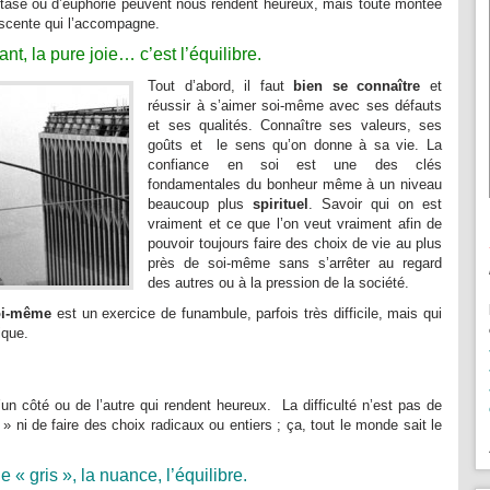
tase ou d’euphorie peuvent nous rendent heureux, mais toute montée
escente qui l’accompagne.
t, la pure joie… c’est l’équilibre.
Tout d’abord, il faut
bien se connaître
et
réussir à s’aimer soi-même avec ses défauts
et ses qualités. Connaître ses valeurs, ses
goûts et le sens qu’on donne à sa vie. La
confiance en soi est une des clés
fondamentales du bonheur même à un niveau
beaucoup plus
spirituel
. Savoir qui on est
vraiment et ce que l’on veut vraiment afin de
pouvoir toujours faire des choix de vie au plus
près de soi-même sans s’arrêter au regard
des autres ou à la pression de la société.
soi-même
est un exercice de funambule, parfois très difficile, mais qui
ique.
n côté ou de l’autre qui rendent heureux. La difficulté n’est pas de
 » ni de faire des choix radicaux ou entiers ; ça, tout le monde sait le
le « gris », la nuance, l’équilibre.