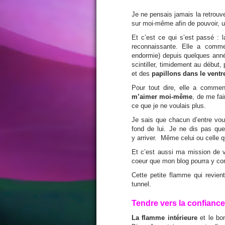
Je ne pensais jamais la retrouver
sur moi-même afin de pouvoir, un
Et c’est ce qui s’est passé : 
reconnaissante. Elle a commen
endormie) depuis quelques anné
scintiller, timidement au début,
et des
papillons dans le ventr
Pour tout dire, elle a comme
m’aimer moi-même
, de me fai
ce que je ne voulais plus.
Je sais que chacun d’entre vous
fond de lui. Je ne dis pas que
y arriver. Même celui ou celle q
Et c’est aussi ma mission de vi
coeur que mon blog pourra y con
Cette petite flamme qui revie
tunnel.
Tendre vers la confiance
La flamme intérieure
et le bo