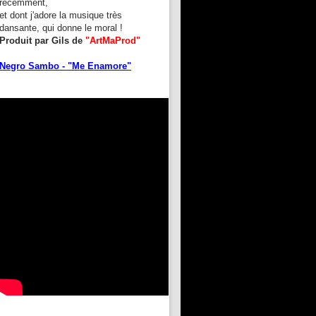
récemment,
et dont j'adore la musique très
dansante, qui donne le moral !
Produit par Gils de
"ArtMaProd"
Negro Sambo - "Me Enamore"