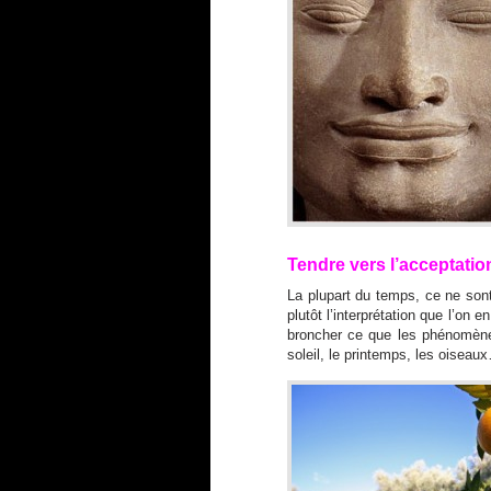
Tendre vers l’acceptatio
La plupart du temps, ce ne so
plutôt l’interprétation que l’on 
broncher ce que les phénomènes 
soleil, le printemps, les oiseau