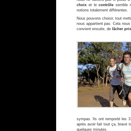
choix
et le
contrôle
semble mi
notions totalement différentes.
Nous pouvons choisir, tout mettr
nous appartient pas. Cela nous 
convient ensuite, de
lâcher pri
sympas. Ils ont remporté les 
après avoir fait tout ça, bravé 
quelques minutes.