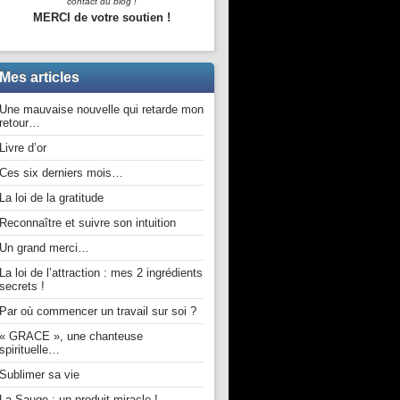
contact du blog !
MERCI de votre soutien !
Mes articles
Une mauvaise nouvelle qui retarde mon
retour…
Livre d’or
Ces six derniers mois…
La loi de la gratitude
Reconnaître et suivre son intuition
Un grand merci…
La loi de l’attraction : mes 2 ingrédients
secrets !
Par où commencer un travail sur soi ?
« GRACE », une chanteuse
spirituelle…
Sublimer sa vie
La Sauge : un produit miracle !