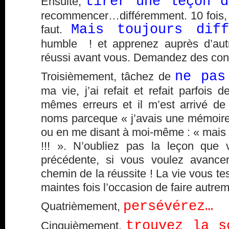
tirer une leçon d
Ensuite,
recommencer…différemment. 10 fois, 20 
Mais toujours diff
faut.
humble ! et apprenez auprès d’aut
réussi avant vous. Demandez des cons
ne pas
Troisièmement, tâchez de
ma vie, j’ai refait et refait parfois 
mêmes erreurs et il m’est arrivé de 
noms parceque « j’avais une mémoire 
ou en me disant à moi-même : « mais ç
!!! ». N’oubliez pas la leçon que 
précédente, si vous voulez avancer
chemin de la réussite ! La vie vous te
maintes fois l’occasion de faire autrem
persévérez…
Quatrièmement,
trouvez la s
Cinquièmement,