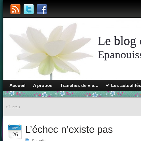
Le blog 
Epanouiss
Accueil
A propos
Tranches de vie…
Les actualité
«
L’intrus
L’échec n’existe pas
nov
26
Motivation