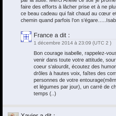
par la suite. Merci Arielle ce soir je pr
faire des efforts à lâcher prise et à ne p
ce beau cadeau qui fait chaud au cœur e
chemin quand parfois l’on s’égare…..Isab
France
a dit :
1 décembre 2014 à 23:09
(UTC 2 )
Bon courage isabelle, rappelez-vous
venir dans toute votre attitude, sour
coeur s’alourdit, écoutez des humor
drôles à hautes voix, faîtes des co
personnes de votre entourage(même 
et légumes par jour), un carré de c
temps (..)
Xavier
a dit :