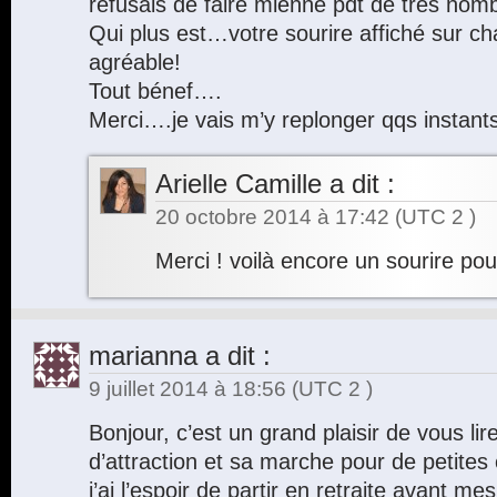
refusais de faire mienne pdt de très n
Qui plus est…votre sourire affiché sur c
agréable!
Tout bénef….
Merci….je vais m’y replonger qqs instant
Arielle Camille
a dit :
20 octobre 2014 à 17:42
(UTC 2 )
Merci ! voilà encore un sourire po
marianna
a dit :
9 juillet 2014 à 18:56
(UTC 2 )
Bonjour, c’est un grand plaisir de vous lire, 
d’attraction et sa marche pour de petite
j’ai l’espoir de partir en retraite avant me