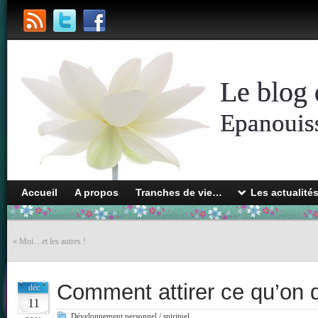
Le blog 
Epanouiss
Accueil
A propos
Tranches de vie…
Les actualité
«
Moi…et les autres !
Comment attirer ce qu’on d
déc
11
Développement personnel / spirituel