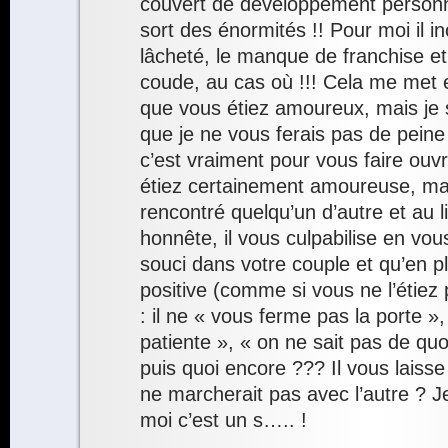
couvert de développement person
sort des énormités !! Pour moi il i
lâcheté, le manque de franchise et
coude, au cas où !!! Cela me met e
que vous étiez amoureux, mais je s
que je ne vous ferais pas de peine
c’est vraiment pour vous faire ouv
étiez certainement amoureuse, mai
rencontré quelqu’un d’autre et au li
honnête, il vous culpabilise en vous
souci dans votre couple et qu’en p
positive (comme si vous ne l’étiez p
: il ne « vous ferme pas la porte », 
patiente », « on ne sait pas de quoi
puis quoi encore ??? Il vous laiss
ne marcherait pas avec l’autre ? J
moi c’est un s….. !