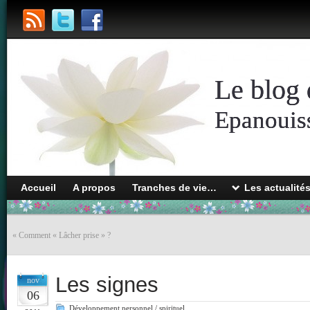
Le blog 
Epanouiss
Accueil
A propos
Tranches de vie…
Les actualité
«
Comment « Lâcher prise » ?
Les signes
nov
06
Développement personnel / spirituel