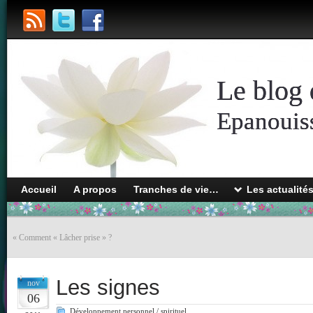
Le blog 
Epanouiss
Accueil
A propos
Tranches de vie…
Les actualité
«
Comment « Lâcher prise » ?
Les signes
nov
06
Développement personnel / spirituel