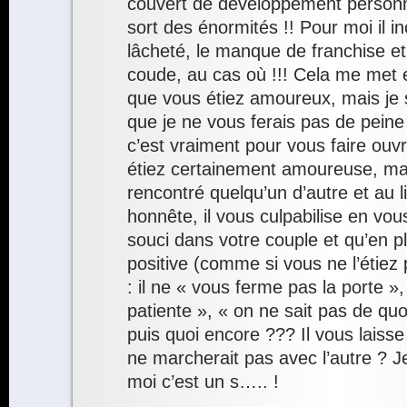
couvert de développement person
sort des énormités !! Pour moi il i
lâcheté, le manque de franchise et
coude, au cas où !!! Cela me met e
que vous étiez amoureux, mais je s
que je ne vous ferais pas de peine
c’est vraiment pour vous faire ouv
étiez certainement amoureuse, mai
rencontré quelqu’un d’autre et au li
honnête, il vous culpabilise en vous
souci dans votre couple et qu’en p
positive (comme si vous ne l’étiez p
: il ne « vous ferme pas la porte », 
patiente », « on ne sait pas de quoi
puis quoi encore ??? Il vous laiss
ne marcherait pas avec l’autre ? J
moi c’est un s….. !