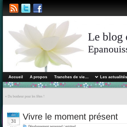
Le blog 
Epanouiss
Accueil
A propos
Tranches de vie…
Les actualité
«
Du bonheur pour les fêtes !
Vivre le moment présent
déc
31
Développement personnel / spirituel