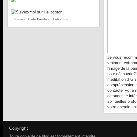
Retrouvez
Arielle Camille
sur
Hellocoton
Je vous recomma
vraiment extraor
l'image de la ba
pour découvrir C
méditation 3 G s
compréhension pl
contacter votre 
de sagesse intér
spirituelles prof
votre chemin spir
Copyright
Toute copie de ce blog est formellement interdite.