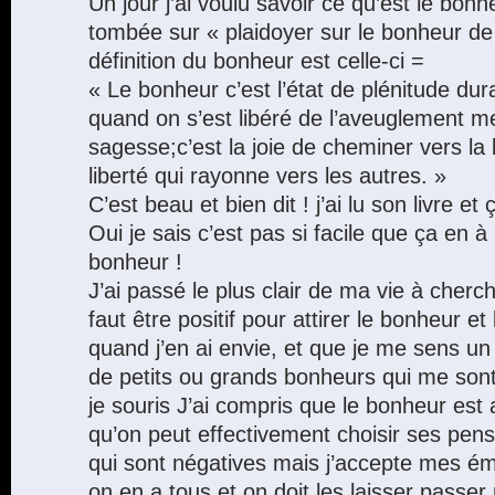
Un jour j’ai voulu savoir ce qu’est le bonhe
tombée sur « plaidoyer sur le bonheur d
définition du bonheur est celle-ci =
« Le bonheur c’est l’état de plénitude dur
quand on s’est libéré de l’aveuglement me
sagesse;c’est la joie de cheminer vers la li
liberté qui rayonne vers les autres. »
C’est beau et bien dit ! j’ai lu son livre et ç
Oui je sais c’est pas si facile que ça en à l
bonheur !
J’ai passé le plus clair de ma vie à cherch
faut être positif pour attirer le bonheur e
quand j’en ai envie, et que je me sens un
de petits ou grands bonheurs qui me son
je souris J’ai compris que le bonheur est a
qu’on peut effectivement choisir ses pens
qui sont négatives mais j’accepte mes ém
on en a tous et on doit les laisser passer 