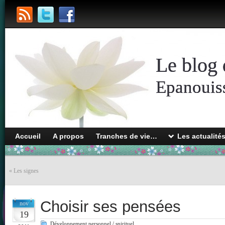
Le blog 
Epanouiss
Accueil
A propos
Tranches de vie…
Les actualité
«
Les signes
Choisir ses pensées
nov
19
Développement personnel / spirituel