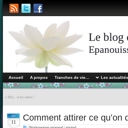
Le blog 
Epanouiss
Accueil
A propos
Tranches de vie…
Les actualité
«
Moi…et les autres !
Comment attirer ce qu’on d
déc
11
Développement personnel / spirituel