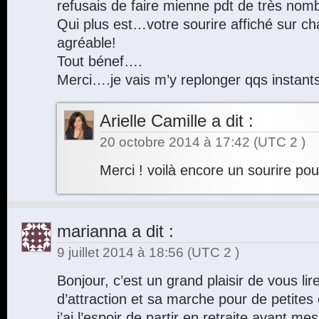
refusais de faire mienne pdt de très n
Qui plus est…votre sourire affiché sur c
agréable!
Tout bénef….
Merci….je vais m’y replonger qqs instant
Arielle Camille
a dit :
20 octobre 2014 à 17:42
(UTC 2 )
Merci ! voilà encore un sourire po
marianna
a dit :
9 juillet 2014 à 18:56
(UTC 2 )
Bonjour, c’est un grand plaisir de vous lire, 
d’attraction et sa marche pour de petite
j’ai l’espoir de partir en retraite avant me