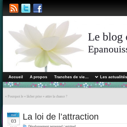
Le blog 
Epanouiss
Accueil
A propos
Tranches de vie…
Les actualité
«
Pourquoi le « lâcher prise » attire la chance ?
La loi de l’attraction
mar
03
Développement personnel / spirituel