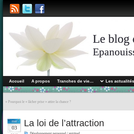
Le blog 
Epanouiss
Accueil
A propos
Tranches de vie…
Les actualité
«
Pourquoi le « lâcher prise » attire la chance ?
La loi de l’attraction
mar
03
Développement personnel / spirituel