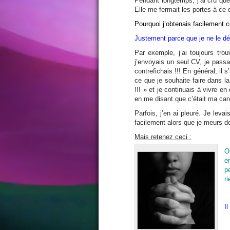
Pendant longtemps, j’ai cru que
Elle me fermait les portes à ce 
Pourquoi j’obtenais facilement c
Justement parce que je ne le dé
Par exemple, j’ai toujours tr
j’envoyais un seul CV, je passa
contrefichais !!! En général, il
ce que je souhaite faire dans la 
!!! » et je continuais à vivre e
en me disant que c’était ma cand
Parfois, j’en ai pleuré. Je leva
facilement alors que je meurs d
Mais retenez ceci :
O
e
p
r
I