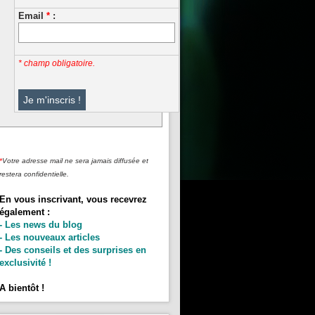
Email
*
:
* champ obligatoire.
*
Votre adresse mail ne sera jamais diffusée et
restera confidentielle.
En vous inscrivant, vous recevrez
également :
- Les news du blog
- Les nouveaux articles
- Des conseils et des surprises en
exclusivité !
A bientôt !