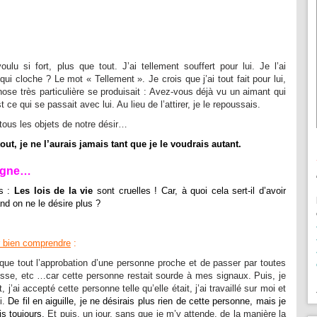
lu si fort, plus que tout. J’ai tellement souffert pour lui. Je l’ai
i cloche ? Le mot « Tellement ». Je crois que j’ai tout fait pour lui,
se très particulière se produisait : Avez-vous déjà vu un aimant qui
ce qui se passait avec lui. Au lieu de l’attirer, je le repoussais.
tous les objets de notre désir…
ut, je ne l’aurais jamais tant que je le voudrais autant.
eigne…
es :
Les lois de la vie
sont cruelles ! Car, à quoi cela sert-il d’avoir
nd on ne le désire plus ?
 bien comprendre
:
s que tout l’approbation d’une personne proche et de passer par toutes
stesse, etc …car cette personne restait sourde à mes signaux. Puis, je
it, j’ai accepté cette personne telle qu’elle était, j’ai travaillé sur moi et
i.
De fil en aiguille, je ne désirais plus rien de cette personne, mais je
is toujours.
Et puis, un jour, sans que je m’y attende, de la manière la