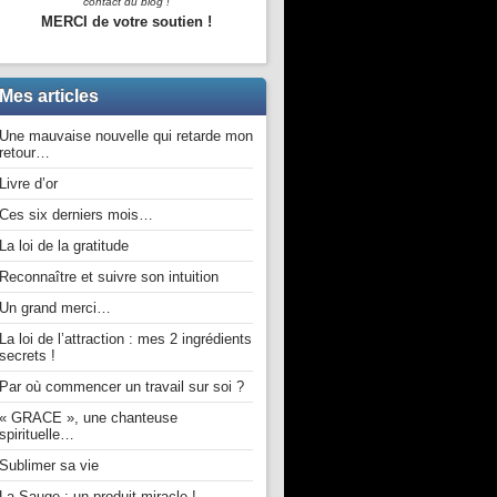
contact du blog !
MERCI de votre soutien !
Mes articles
Une mauvaise nouvelle qui retarde mon
retour…
Livre d’or
Ces six derniers mois…
La loi de la gratitude
Reconnaître et suivre son intuition
Un grand merci…
La loi de l’attraction : mes 2 ingrédients
secrets !
Par où commencer un travail sur soi ?
« GRACE », une chanteuse
spirituelle…
Sublimer sa vie
La Sauge : un produit miracle !