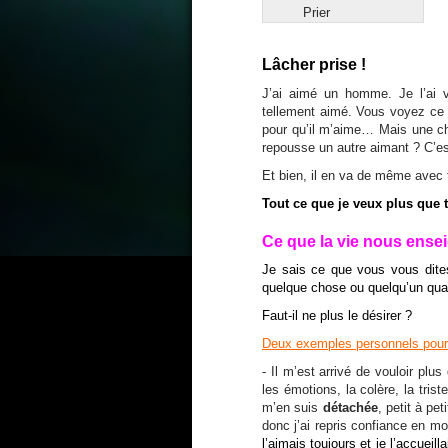
Prier
Lâcher prise !
J’ai aimé un homme. Je l’ai vou
tellement aimé. Vous voyez ce qu
pour qu’il m’aime… Mais une cho
repousse un autre aimant ? C’est 
Et bien, il en va de même avec 
Tout ce que je veux plus que to
Ce que la vie nous ens
Je sais ce que vous vous dit
quelque chose ou quelqu’un qua
Faut-il ne plus le désirer ?
Deux exemples personnels pour
- Il m’est arrivé de vouloir plu
les émotions, la colère, la tri
m’en suis
détachée
, petit à pet
donc j’ai repris confiance en mo
l’aimais toujours et je l’accueilla