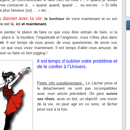
 me consacrer à… » quand, quand, quand …. ou encore : « Si telle
 /la plus heureux (se)…. » etc…
danser avec la vie
de
,
le bonheur
de vivre maintenant et on est
ie est là,
ici et maintenant.
s perdez le plaisir de faire ce que vous êtes entrain de faire, si la
 place à la lourdeur, l’inquiétude et l’angoisse, vous n’êtes plus dans
nt
. Il est temps de vous poser, de vous questionner, de revoir vos
r ce que vous vivez maintenant. Il est temps d’aller vous amuser, de
nser ou faire un bon jogging !
Il est temps d’oublier votre problème et
de le confier à l’Univers.
Petite info supplémentaire :
Le Lâcher prise et
le détachement ne sont pas incompatibles
avec mon article précédent. On peut
suivre
ses rêves
, avoir un but, un objectif, une vision
de la vie, on peut agir en ce sens, et lâcher
prise tout à la fois.