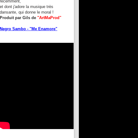
récemment,
et dont j'adore la musique très
dansante, qui donne le moral !
Produit par Gils de
"ArtMaProd"
Negro Sambo - "Me Enamore"