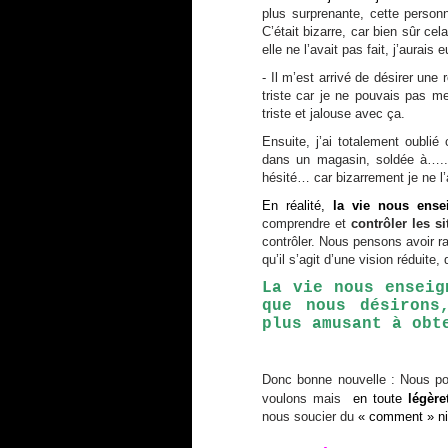
plus surprenante, cette person
C’était bizarre, car bien sûr cela
elle ne l’avait pas fait, j’aurais 
- Il m’est arrivé de désirer une
triste car je ne pouvais pas me 
triste et jalouse avec ça.
Ensuite, j’ai totalement oublié
dans un magasin, soldée à…..m
hésité… car bizarrement je ne l
En réalité,
la vie nous ense
comprendre et
contrôler les si
contrôler. Nous pensons avoir r
qu’il s’agit d’une vision réduite
La vie nous enseig
que nous désirons
plus amusant à obt
Donc bonne nouvelle : Nous po
voulons mais
en toute
légère
nous soucier du
« comment » ni