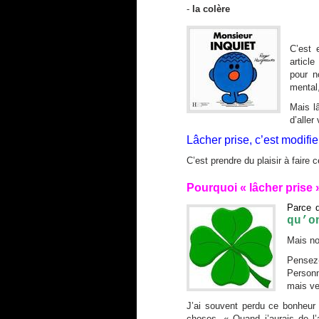
-
la colère
C’est 
article
pour n
mental,
Mais lâ
d’aller
Lâcher prise, c’est modifie
C’est prendre du plaisir à faire 
Pourquoi « lâcher prise »
Parce q
qu’o
Mais no
Pensez-
Personn
mais ve
J’ai souvent perdu ce bonheur 
choses. « Quand j’aurais de l’