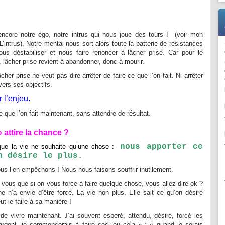
encore notre égo, notre intrus qui nous joue des tours ! (voir mon
L’intrus
). Notre mental nous sort alors toute la batterie de résistances
ous déstabiliser et nous faire renoncer à lâcher prise. Car pour le
 lâcher prise revient à abandonner, donc à mourir.
cher prise ne veut pas dire arrêter de faire ce que l’on fait. Ni arrêter
 vers ses objectifs.
r l’enjeu.
ce que l’on fait maintenant, sans attendre de résultat.
 attire la chance ?
nous apporter ce
ue la vie ne souhaite qu’une chose :
n désire le plus.
us l’en empêchons ! Nous nous faisons souffrir inutilement.
vous que si on vous force à faire quelque chose, vous allez dire ok ?
e n’a envie d’être forcé. La vie non plus. Elle sait ce qu’on désire
ut le faire à sa manière !
de vivre maintenant. J’ai souvent espéré, attendu, désiré, forcé les
argent, je commencerais à faire ceci ou cela » ; « quand je serais