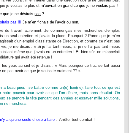
 la vie voulait m’emmener dans une direction que je ne désirais pas.
que je voulais le plus et
m’ouvrait en grand ce que je ne voulais pas !
e que je ne désirais
pas
?
sirais pas !!!
Je m’en fichais de l’avoir ou non.
ouvé du travail facilement. Je commençais mes recherches d’emploi,
is un seul entretien et j’avais la place. Pourquoi ? Parce que je m’en
 s’agissait d’un emploi d’assistante de Direction, et comme ce n’est pas
vie, je me disais : « Si je l’ai tant mieux, si je ne l’ai pas tant mieux
n oubliant même que j’avais eu un entretien ! Et bien sûr, on m’appelait
idature qui avait été retenue !
is les yeux au ciel et je disais : « Mais pourquoi ce truc se fait aussi
e ne pas avoir ce que je souhaite vraiment ?? »
n a beau prier, se battre comme un(e) lion(ne), faire tout ce qui est
n notre pouvoir pour avoir ce que l’on désire, mais sans résultat. On
eux se prendre la tête pendant des années et essayer mille solutions,
ien ne marchera.
l n’y a qu’une seule chose à faire
: Arrêter tout combat !