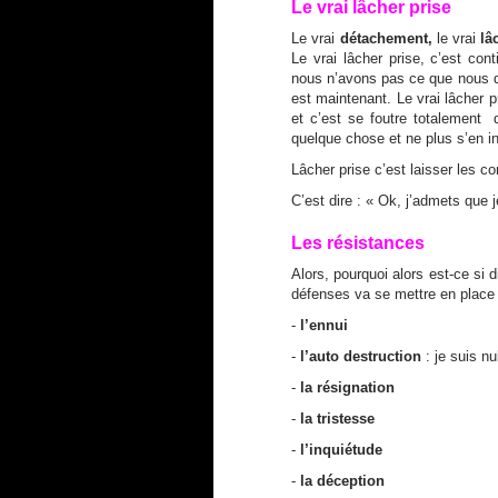
Le vrai lâcher prise
Le vrai
détachement,
le vrai
lâ
Le vrai lâcher prise, c’est co
nous n’avons pas ce que nous dés
est maintenant. Le vrai lâcher p
et c’est se foutre totalement d
quelque chose et ne plus s’en in
Lâcher prise c’est laisser les 
C’est dire : « Ok, j’admets que j
Les résistances
Alors, pourquoi alors est-ce si 
défenses va se mettre en place 
-
l’ennui
-
l’auto destruction
: je suis nu
-
la résignation
-
la tristesse
-
l’inquiétude
-
la déception