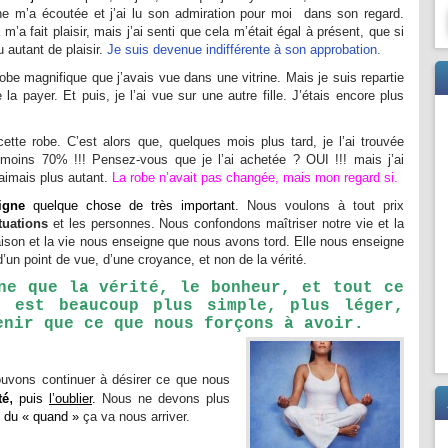
ne m’a écoutée et j’ai lu son admiration pour moi dans son regard.
 m’a fait plaisir, mais j’ai senti que cela m’était égal à présent, que si
eu autant de plaisir.
Je suis devenue
indifférente à son approbation.
 robe magnifique que j’avais vue dans une vitrine. Mais je suis repartie
la payer. Et puis, je l’ai vue sur une autre fille. J’étais encore plus
 cette robe. C’est alors que, quelques mois plus tard, je l’ai trouvée
oins 70% !!! Pensez-vous que je l’ai achetée ? OUI !!! mais j’ai
’aimais plus autant.
La robe n’avait pas changée, mais mon regard si.
igne
quelque chose de très important.
Nous voulons à tout prix
tuations
et les personnes. Nous confondons maîtriser notre vie et la
aison et la vie nous enseigne que nous avons tord. Elle nous enseigne
, d’un point de vue, d’une croyance, et non de la vérité.
ne que la vérité, le bonheur, et tout ce
, est beaucoup plus simple, plus léger,
enir que ce que nous forçons à avoir.
uvons continuer à désirer ce que nous
,
té
puis
l’oublier
.
Nous ne devons plus
 du « quand »
ça va nous arriver.