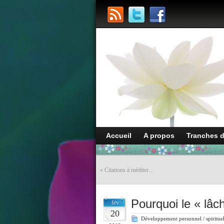
Accueil
A propos
Tranches 
«
Citations à méditer…
Pourquoi le « lâch
fév
20
Développement personnel / spiritue