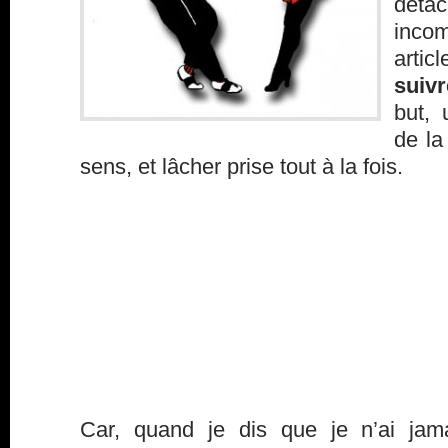
déta
inco
artic
suiv
but, 
de la
sens, et lâcher prise tout à la fois.
Car, quand je dis que je n’ai jama