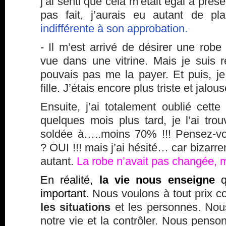
j’ai senti que cela m’était égal à présen
pas fait, j’aurais eu autant de pla
indifférente à son approbation.
- Il m’est arrivé de désirer une robe
vue dans une vitrine. Mais je suis re
pouvais pas me la payer. Et puis, je
fille. J’étais encore plus triste et jalou
Ensuite, j’ai totalement oublié cette
quelques mois plus tard, je l’ai tr
soldée à…..moins 70% !!! Pensez-vo
? OUI !!! mais j’ai hésité… car bizarre
autant.
La robe n’avait pas changée, 
En réalité,
la vie nous enseigne
q
important.
Nous voulons à tout prix 
les situations
et les personnes. Nou
notre vie et la contrôler. Nous penson