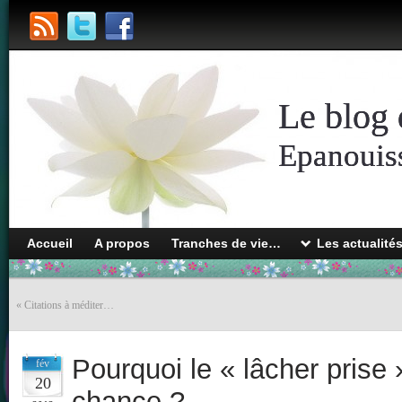
Le blog 
Epanouiss
Accueil
A propos
Tranches de vie…
Les actualité
«
Citations à méditer…
Pourquoi le « lâcher prise »
fév
20
chance ?