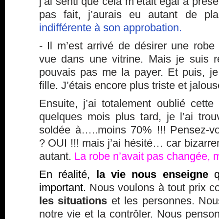
j’ai senti que cela m’était égal à présen
pas fait, j’aurais eu autant de pla
indifférente à son approbation.
- Il m’est arrivé de désirer une robe
vue dans une vitrine. Mais je suis re
pouvais pas me la payer. Et puis, je
fille. J’étais encore plus triste et jalou
Ensuite, j’ai totalement oublié cette
quelques mois plus tard, je l’ai tr
soldée à…..moins 70% !!! Pensez-vo
? OUI !!! mais j’ai hésité… car bizarre
autant.
La robe n’avait pas changée, 
En réalité,
la vie nous enseigne
q
important.
Nous voulons à tout prix 
les situations
et les personnes. Nou
notre vie et la contrôler. Nous penson