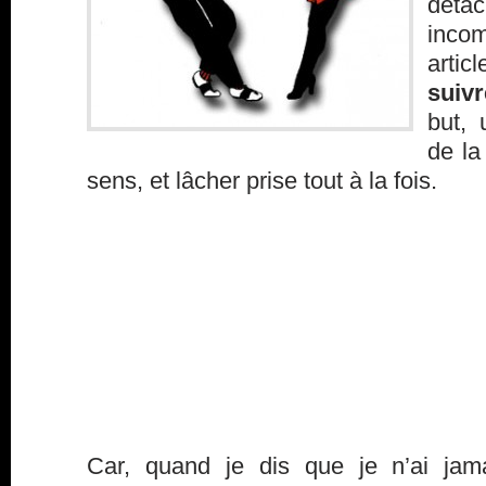
déta
inco
artic
suiv
but, 
de la
sens, et lâcher prise tout à la fois.
Car, quand je dis que je n’ai jama