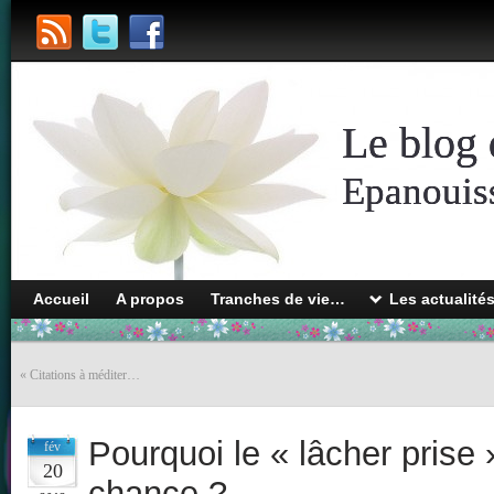
Le blog 
Epanouiss
Accueil
A propos
Tranches de vie…
Les actualité
«
Citations à méditer…
Pourquoi le « lâcher prise »
fév
20
chance ?