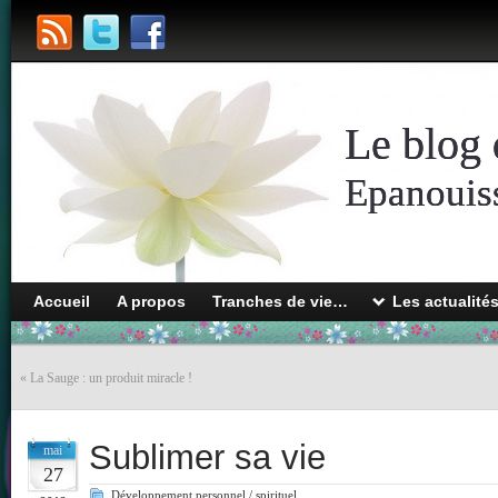
Le blog 
Epanouiss
Accueil
A propos
Tranches de vie…
Les actualité
«
La Sauge : un produit miracle !
Sublimer sa vie
mai
27
Développement personnel / spirituel