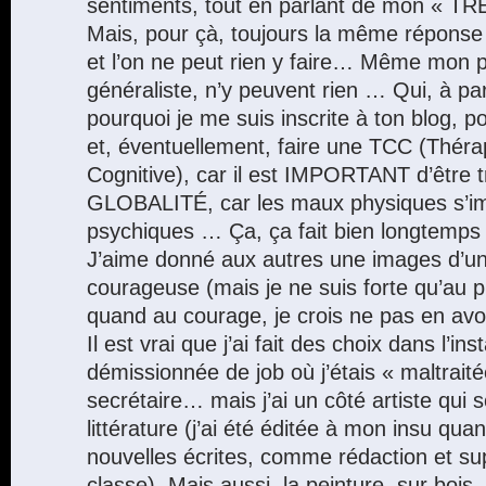
sentiments, tout en parlant de mon «
Mais, pour çà, toujours la même réponse 
et l’on ne peut rien y faire… Même mon 
généraliste, n’y peuvent rien … Qui, à p
pourquoi je me suis inscrite à ton blog, 
et, éventuellement, faire une TCC (Thér
Cognitive), car il est IMPORTANT d’être t
GLOBALITÉ, car les maux physiques s’im
psychiques … Ça, ça fait bien longtemps 
J’aime donné aux autres une images d’un
courageuse (mais je ne suis forte qu’au 
quand au courage, je crois ne pas en 
Il est vrai que j’ai fait des choix dans l’in
démissionnée de job où j’étais « maltra
secrétaire… mais j’ai un côté artiste qui 
littérature (j’ai été éditée à mon insu qua
nouvelles écrites, comme rédaction et su
classe). Mais aussi, la peinture, sur bois