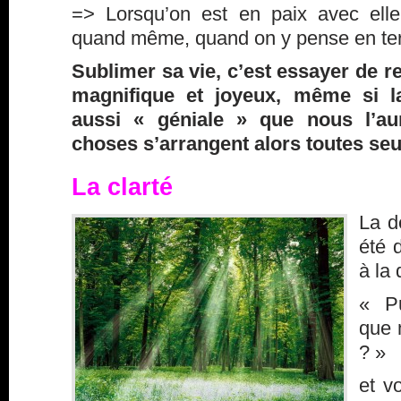
=> Lorsqu’on est en paix avec elle
quand même, quand on y pense en te
Sublimer sa vie, c’est essayer de
magnifique et joyeux, même si la
aussi « géniale » que nous l’au
choses s’arrangent alors toutes seu
La clarté
La d
été 
à la 
« Pu
que 
? »
et v