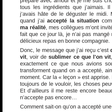
préparé avec amour et je me suis ch
tous les ingrédients que j’aimais. I
j’avais hâte de le déguster le midi.
quand j’ai
accepté la situation
comp
ma réalité
, mes collègues m’ont invit
fait que ce jour là, je n’ai pas man
délicieux repas en bonne compagnie.
Donc, le message que j’ai reçu c’est
vit
, voir de
sublimer ce que l’on vit
exactement ce que nous avions sou
transforment quand on a accepté, a
moment. Car la « leçon » est apprise. B
toujours de le vouloir, les choses pe
Et d’ailleurs il me reste encore bea
n’accepte pas encore…
Comment sait-on qu’on a accepté une 