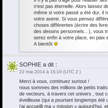
Il n’y a pas d’âge pour réaliser ses
n’est pas éternelle. Alors laissez d
même si votre passé a été dur, il n’
votre avenir. Si vous pensez diffé
choses différentes (écrire des livr
des dessins personnels…), vous t
serez enfin à votre place, en paix 
A bientôt
SOPHIE
a dit :
22 mai 2014 à 15:10
(UTC 2 )
Merci à vous, continuez surtout !
nous sommes des millions de petits traits
de vecteurs, à travers cet univers , tout
éveilleuse (qui a pourtant longtemps été 
j’ai accueilli ma « mission » aujourd’hui,