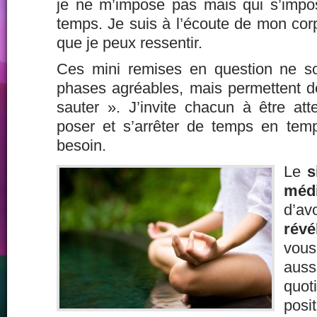
je ne m’impose pas mais qui s’imp
temps. Je suis à l’écoute de mon co
que je peux ressentir.
Ces mini remises en question ne s
phases agréables, mais permettent d
sauter ». J’invite chacun à être att
poser et s’arrêter de temps en temp
besoin.
Le
si
médi
d’
révé
vous
aus
quot
posi