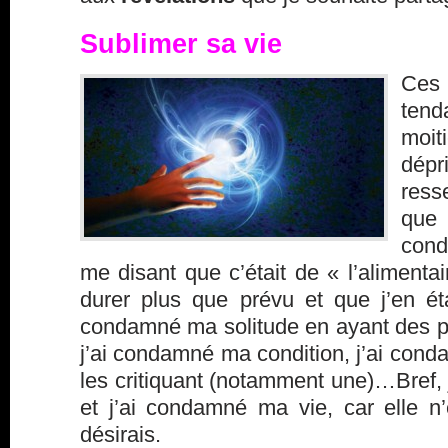
Sublimer sa vie
Ces 
tend
moit
dép
ress
que
con
me disant que c’était de « l’alimentair
durer plus que prévu et que j’en ét
condamné ma solitude en ayant des p
j’ai condamné ma condition, j’ai con
les critiquant (notamment une)…Bref, j
et j’ai condamné ma vie, car elle n
désirais.