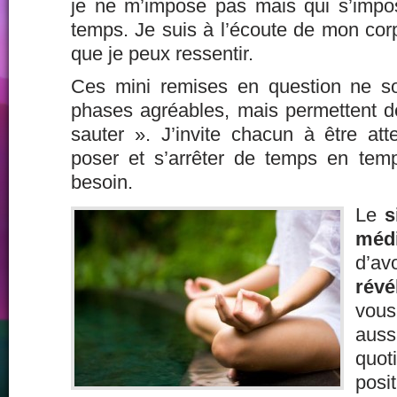
je ne m’impose pas mais qui s’imp
temps. Je suis à l’écoute de mon co
que je peux ressentir.
Ces mini remises en question ne s
phases agréables, mais permettent d
sauter ». J’invite chacun à être att
poser et s’arrêter de temps en temp
besoin.
Le
si
médi
d’
révé
vous
aus
quot
posi