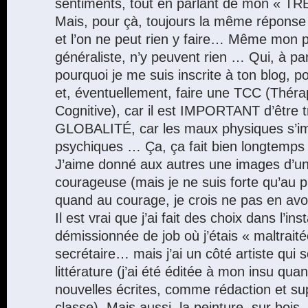
sentiments, tout en parlant de mon «
Mais, pour çà, toujours la même réponse 
et l’on ne peut rien y faire… Même mon 
généraliste, n’y peuvent rien … Qui, à p
pourquoi je me suis inscrite à ton blog, 
et, éventuellement, faire une TCC (Thér
Cognitive), car il est IMPORTANT d’être t
GLOBALITÉ, car les maux physiques s’im
psychiques … Ça, ça fait bien longtemps 
J’aime donné aux autres une images d’un
courageuse (mais je ne suis forte qu’au 
quand au courage, je crois ne pas en 
Il est vrai que j’ai fait des choix dans l’in
démissionnée de job où j’étais « maltra
secrétaire… mais j’ai un côté artiste qui 
littérature (j’ai été éditée à mon insu qua
nouvelles écrites, comme rédaction et su
classe). Mais aussi, la peinture, sur bois