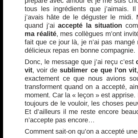
préparé avec amour et je me suis ch
tous les ingrédients que j’aimais. I
j’avais hâte de le déguster le midi.
quand j’ai
accepté la situation
comp
ma réalité
, mes collègues m’ont invit
fait que ce jour là, je n’ai pas man
délicieux repas en bonne compagnie.
Donc, le message que j’ai reçu c’est
vit
, voir de
sublimer ce que l’on vit
exactement ce que nous avions sou
transforment quand on a accepté, a
moment. Car la « leçon » est apprise. B
toujours de le vouloir, les choses pe
Et d’ailleurs il me reste encore bea
n’accepte pas encore…
Comment sait-on qu’on a accepté une 