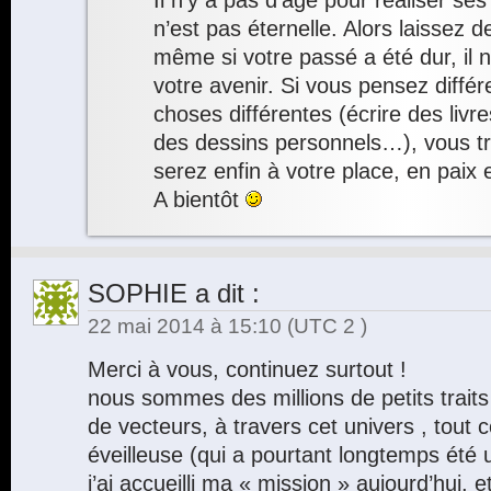
Il n’y a pas d’âge pour réaliser ses
n’est pas éternelle. Alors laissez d
même si votre passé a été dur, il n’
votre avenir. Si vous pensez diffé
choses différentes (écrire des livr
des dessins personnels…), vous t
serez enfin à votre place, en paix 
A bientôt
SOPHIE
a dit :
22 mai 2014 à 15:10
(UTC 2 )
Merci à vous, continuez surtout !
nous sommes des millions de petits traits
de vecteurs, à travers cet univers , tout
éveilleuse (qui a pourtant longtemps été 
j’ai accueilli ma « mission » aujourd’hui,