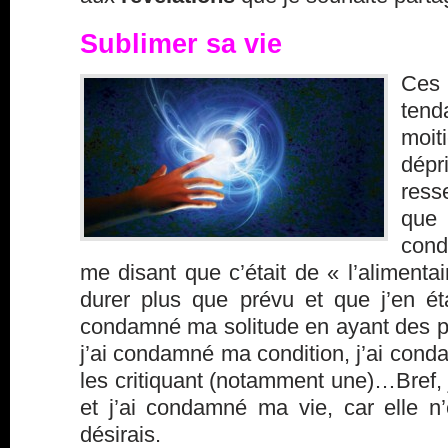
Sublimer sa vie
Ces 
tend
moit
dép
ress
que
con
me disant que c’était de « l’alimentair
durer plus que prévu et que j’en ét
condamné ma solitude en ayant des p
j’ai condamné ma condition, j’ai con
les critiquant (notamment une)…Bref, j
et j’ai condamné ma vie, car elle n
désirais.