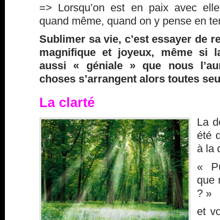
=> Lorsqu’on est en paix avec elle
quand même, quand on y pense en te
Sublimer sa vie, c’est essayer de
magnifique et joyeux, même si la
aussi « géniale » que nous l’au
choses s’arrangent alors toutes seu
La clarté
La d
été 
à la 
« Pu
que 
? »
et v