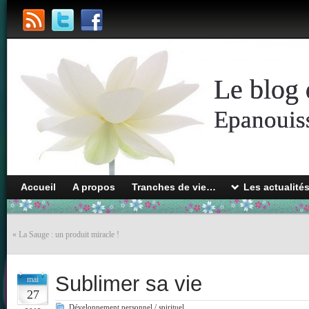
Le blog 
Epanouiss
Accueil
A propos
Tranches de vie…
Les actualité
«
La Sauge : un produit miracle !
Sublimer sa vie
mai
27
Développement personnel / spirituel