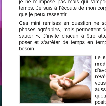
je ne m’impose pas mais qui s’imp
temps. Je suis à l’écoute de mon co
que je peux ressentir.
Ces mini remises en question ne s
phases agréables, mais permettent d
sauter ». J’invite chacun à être att
poser et s’arrêter de temps en temp
besoin.
Le
si
médi
d’
révé
vous
aus
quot
posi