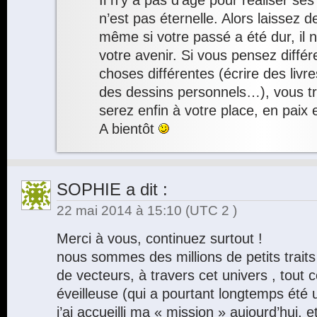
Il n’y a pas d’âge pour réaliser ses
n’est pas éternelle. Alors laissez d
même si votre passé a été dur, il n’
votre avenir. Si vous pensez diffé
choses différentes (écrire des livr
des dessins personnels…), vous t
serez enfin à votre place, en paix 
A bientôt
SOPHIE
a dit :
22 mai 2014 à 15:10
(UTC 2 )
Merci à vous, continuez surtout !
nous sommes des millions de petits traits
de vecteurs, à travers cet univers , tout
éveilleuse (qui a pourtant longtemps été 
j’ai accueilli ma « mission » aujourd’hui,