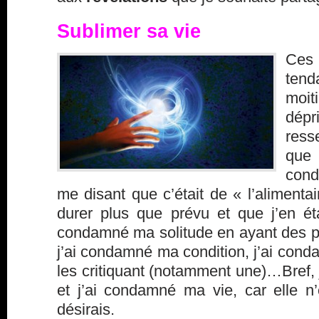
Sublimer sa vie
Ces 
tend
moit
dép
ress
que
con
me disant que c’était de « l’alimentair
durer plus que prévu et que j’en ét
condamné ma solitude en ayant des p
j’ai condamné ma condition, j’ai con
les critiquant (notamment une)…Bref, j
et j’ai condamné ma vie, car elle n
désirais.