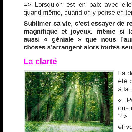
=> Lorsqu’on est en paix avec elle
quand même, quand on y pense en te
Sublimer sa vie, c’est essayer de
magnifique et joyeux, même si la
aussi « géniale » que nous l’au
choses s’arrangent alors toutes seu
La clarté
La d
été 
à la 
« Pu
que 
? »
et v