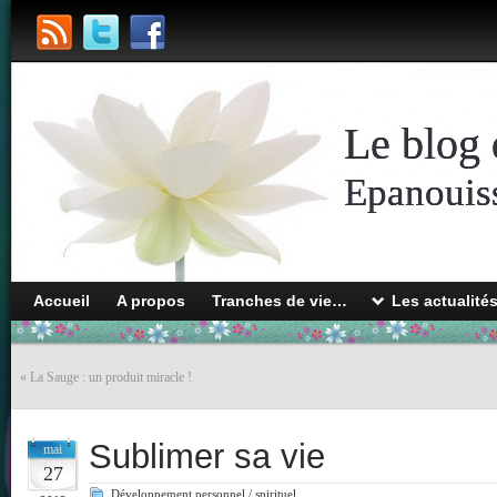
Le blog 
Epanouiss
Accueil
A propos
Tranches de vie…
Les actualité
«
La Sauge : un produit miracle !
Sublimer sa vie
mai
27
Développement personnel / spirituel