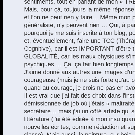
sentiments, tout en parlant de mon «
Mais, pour çà, toujours la même réponse 
et l’on ne peut rien y faire… Même mon 
généraliste, n’y peuvent rien … Qui, à p
pourquoi je me suis inscrite à ton blog, 
et, éventuellement, faire une TCC (Thér
Cognitive), car il est IMPORTANT d’être t
GLOBALITÉ, car les maux physiques s’im
psychiques … Ça, ça fait bien longtemps 
J’aime donné aux autres une images d’un
courageuse (mais je ne suis forte qu’au 
quand au courage, je crois ne pas en 
Il est vrai que j’ai fait des choix dans l’in
démissionnée de job où j’étais « maltra
secrétaire… mais j’ai un côté artiste qui 
littérature (j’ai été éditée à mon insu qua
nouvelles écrites, comme rédaction et su
classe). Mais aussi, la peinture, sur bois