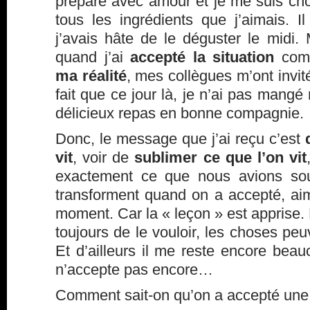
préparé avec amour et je me suis ch
tous les ingrédients que j’aimais. I
j’avais hâte de le déguster le midi.
quand j’ai
accepté la situation
comp
ma réalité
, mes collègues m’ont invit
fait que ce jour là, je n’ai pas man
délicieux repas en bonne compagnie.
Donc, le message que j’ai reçu c’est
vit
, voir de
sublimer ce que l’on vit
exactement ce que nous avions sou
transforment quand on a accepté, a
moment. Car la « leçon » est apprise. B
toujours de le vouloir, les choses pe
Et d’ailleurs il me reste encore bea
n’accepte pas encore…
Comment sait-on qu’on a accepté une 