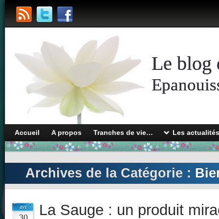
Le blog 
Epanouiss
Accueil
A propos
Tranches de vie…
Les actualité
Archives de la Catégorie :
Bie
La Sauge : un produit mira
avr
30