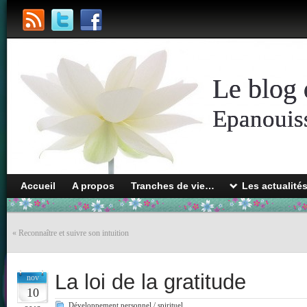
Le blog 
Epanouiss
Accueil
A propos
Tranches de vie…
Les actualité
«
Reconnaître et suivre son intuition
La loi de la gratitude
nov
10
Développement personnel / spirituel