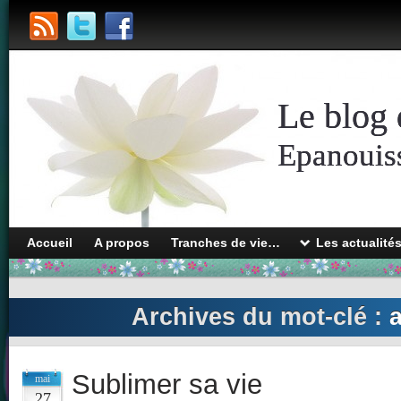
Le blog 
Epanouiss
Accueil
A propos
Tranches de vie…
Les actualité
Archives du mot-clé :
Sublimer sa vie
mai
27