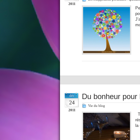
2011
Pe
po
J’
mo
Du bonheur pour l
déc
24
Vie du blog
2011
Tr
ré
la