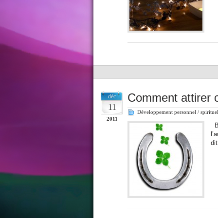
Comment attirer c
déc
11
Développement personnel / spiritue
2011
Bo
l’
di