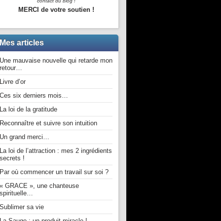
contact du blog !
MERCI de votre soutien !
Mes articles
Une mauvaise nouvelle qui retarde mon
retour…
Livre d’or
Ces six derniers mois…
La loi de la gratitude
Reconnaître et suivre son intuition
Un grand merci…
La loi de l’attraction : mes 2 ingrédients
secrets !
Par où commencer un travail sur soi ?
« GRACE », une chanteuse
spirituelle…
Sublimer sa vie
La Sauge : un produit miracle !