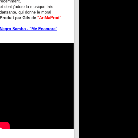
récemment,
et dont j'adore la musique très
dansante, qui donne le moral !
Produit par Gils de
"ArtMaProd"
Negro Sambo - "Me Enamore"