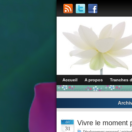
Accueil
A propos
Tranches 
Archiv
Vivre le moment 
déc
31
Développement personnel / spiritue