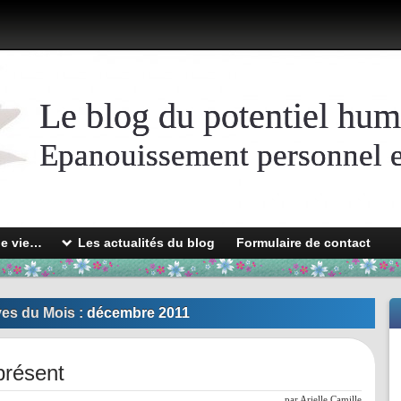
Le blog du potentiel hum
Epanouissement personnel et
de vie…
Les actualités du blog
Formulaire de contact
es du Mois :
décembre 2011
présent
l
par
Arielle Camille