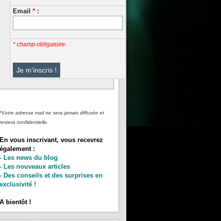
Email
*
:
* champ obligatoire.
*
Votre adresse mail ne sera jamais diffusée et
restera confidentielle.
En vous inscrivant, vous recevrez
également :
- Les news du blog
- Les nouveaux articles
- Des conseils et des surprises en
exclusivité !
A bientôt !