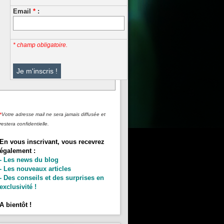
Email
*
:
* champ obligatoire.
*
Votre adresse mail ne sera jamais diffusée et
restera confidentielle.
En vous inscrivant, vous recevrez
également :
- Les news du blog
- Les nouveaux articles
- Des conseils et des surprises en
exclusivité !
A bientôt !