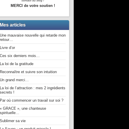
contact du blog !
MERCI de votre soutien !
Mes articles
Une mauvaise nouvelle qui retarde mon
retour…
Livre d’or
Ces six derniers mois…
La loi de la gratitude
Reconnaître et suivre son intuition
Un grand merci…
La loi de l’attraction : mes 2 ingrédients
secrets !
Par où commencer un travail sur soi ?
« GRACE », une chanteuse
spirituelle…
Sublimer sa vie
La Sauge : un produit miracle !