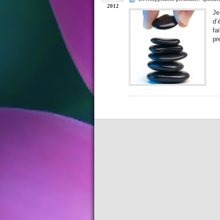
2012
Je
d’
fa
pr