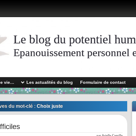
Le blog du potentiel hum
Epanouissement personnel et
de vie…
Les actualités du blog
Formulaire de contact
ves du mot-clé :
Choix juste
ficiles
l
par
Arielle Camille