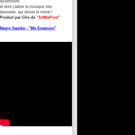
récemment,
et dont j'adore la musique très
dansante, qui donne le moral !
Produit par Gils de
"ArtMaProd"
Negro Sambo - "Me Enamore"