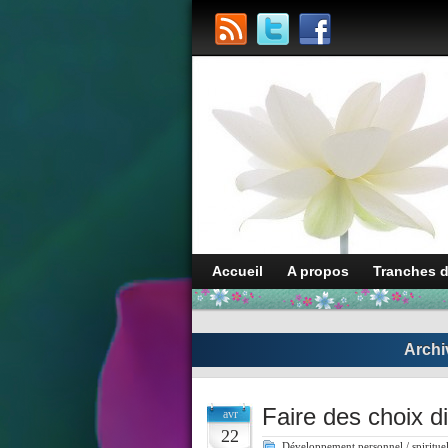
Accueil
A propos
Tranches 
Archi
Faire des choix dif
avr
22
Développement personnel / spiritue