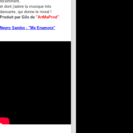
récemment,
et dont j'adore la musique très
dansante, qui donne le moral !
Produit par Gils de
"ArtMaProd"
Negro Sambo - "Me Enamore"