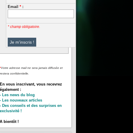
Email
*
:
* champ obligatoire.
*
Votre adresse mail ne sera jamais diffusée et
restera confidentielle.
En vous inscrivant, vous recevrez
également :
- Les news du blog
- Les nouveaux articles
- Des conseils et des surprises en
exclusivité !
A bientôt !