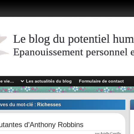
Le blog du potentiel hum
Epanouissement personnel et
de vie…
Les actualités du blog
Formulaire de contact
ves du mot-clé :
Richesses
utantes d’Anthony Robbins
par
Arielle Camille