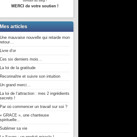
contact du blog !
MERCI de votre soutien !
Mes articles
Une mauvaise nouvelle qui retarde mon
retour…
Livre d’or
Ces six derniers mois…
La loi de la gratitude
Reconnaître et suivre son intuition
Un grand merci…
La loi de l’attraction : mes 2 ingrédients
secrets !
Par où commencer un travail sur soi ?
« GRACE », une chanteuse
spirituelle…
Sublimer sa vie
La Sauge : un produit miracle !