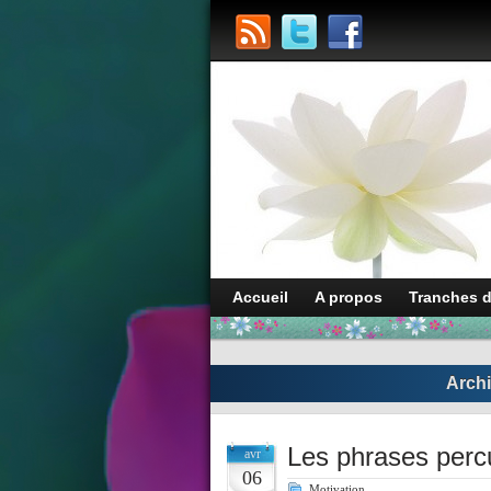
Accueil
A propos
Tranches 
Archi
Les phrases perc
avr
06
Motivation