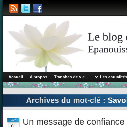
Le blog 
Epanouiss
Accueil
A propos
Tranches de vie…
Les actualité
Archives du mot-clé :
Savoi
Un message de confiance
avr
01