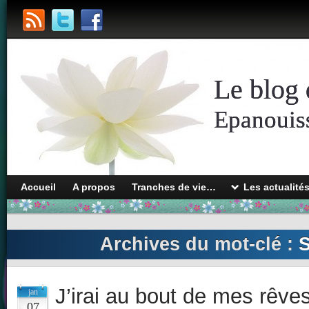
Le blog 
Epanouiss
Accueil
A propos
Tranches de vie…
Les actualité
Archives du mot-clé :
S
J’irai au bout de mes rêve
jan
07