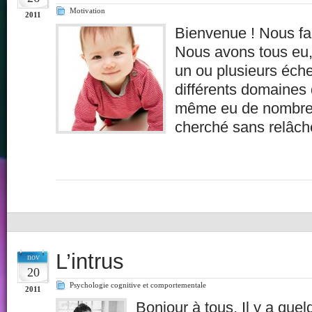
Motivation
2011
Bienvenue ! Nous fa
Nous avons tous eu
un ou plusieurs éch
différents domaines d
même eu de nombreu
cherché sans relâch
L’intrus
nov
20
Psychologie cognitive et comportementale
2011
Bonjour à tous, Il y a que