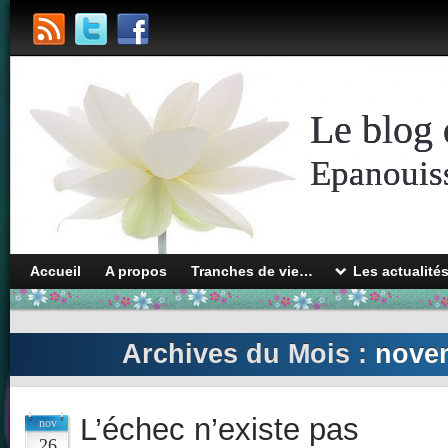
Le blog 
Epanouiss
Accueil
A propos
Tranches de vie…
Les actualité
Archives du Mois :
nove
L’échec n’existe pas
nov
26