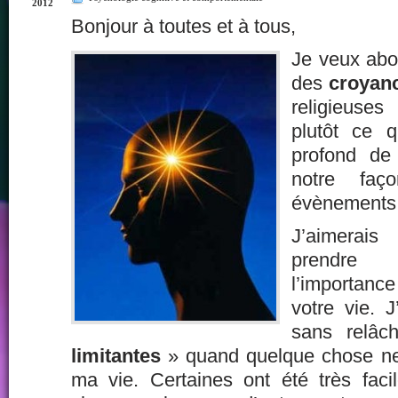
2012
Bonjour à toutes et à tous,
Je veux abo
des
croyan
religieus
plutôt ce q
profond de
notre faç
évènements 
J’aimerai
prendre
l’importan
votre vie. 
sans relâ
limitantes
» quand quelque chose ne 
ma vie. Certaines ont été très fac