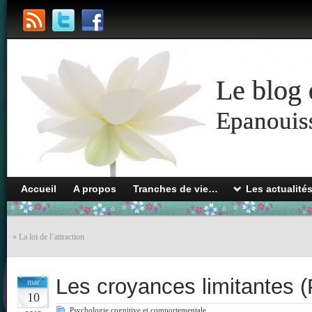
Le blog 
Epanouiss
Accueil
A propos
Tranches de vie…
Les actualité
«
La loi de l’attraction
Les croyances limitantes (
mar
10
Psychologie cognitive et comportementale