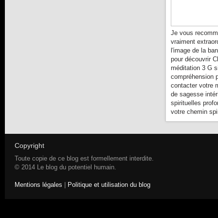
Je vous recomma
vraiment extraor
l'image de la ba
pour découvrir C
méditation 3 G s
compréhension pl
contacter votre 
de sagesse intér
spirituelles prof
votre chemin spir
Copyright
Toute copie de ce blog est formellement interdite.
© 2014 Le blog du potentiel humain.
Mentions légales
|
Politique et utilisation du blog