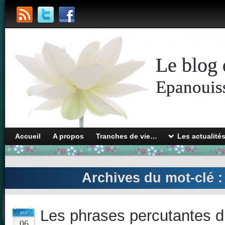
Le blog 
Epanouiss
Accueil
A propos
Tranches de vie…
Les actualité
Archives du mot-clé 
Les phrases percutantes 
avr
06