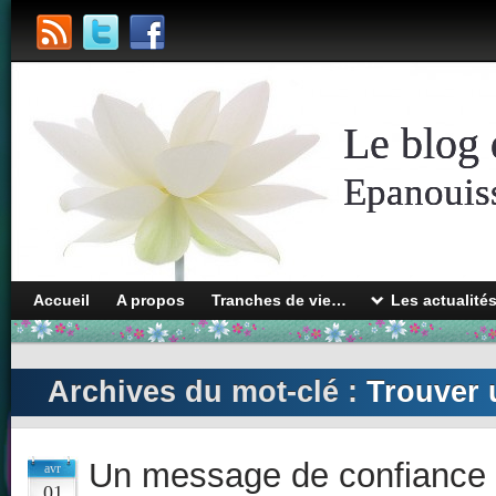
Le blog 
Epanouiss
Accueil
A propos
Tranches de vie…
Les actualité
Archives du mot-clé :
Trouver 
Un message de confiance
avr
01