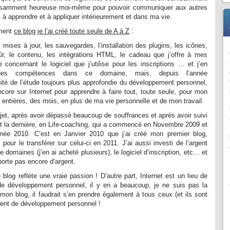
ffisamment heureuse moi-même pour pouvoir communiquer aux autres
 à apprendre et à appliquer intérieurement et dans ma vie.
ement
ce blog je l’ai créé toute seule de A à Z
:
s mises à jour, les sauvegardes, l’installation des plugins, les icônes,
sûr, le contenu, les intégrations HTML, le cadeau que j’offre à mes
concernant le logiciel que j’utilise pour les inscriptions … et j’en
ques compétences dans ce domaine, mais, depuis l’année
uité de l’étude toujours plus approfondie du développement personnel,
core sur Internet pour apprendre à faire tout, toute seule, pour mon
 entières, des mois, en plus de ma vie personnelle et de mon travail.
jet, après avoir dépassé beaucoup de souffrances et après avoir suivi
t la dernière, en Life-coaching, qui a commencé en Novembre 2009 et
nnée 2010. C’est en Janvier 2010 que j’ai créé mon premier blog,
 pour le transférer sur celui-ci en 2011. J’ai aussi investi de l’argent
domaines (j’en ai acheté plusieurs), le logiciel d’inscription, etc… et
porte pas encore d’argent.
blog reflète une vraie passion ! D’autre part, Internet est un lieu de
 de développement personnel, il y en a beaucoup, je ne suis pas la
mon blog, il faudrait s’en prendre également à tous ceux (et ils sont
arlent de développement personnel !