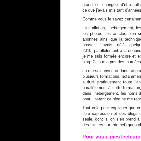
grandie et changée, d’être su
ce que j’avais mis tant d’années
Comme vous le savez certain
L’installation, l’hébergement, le
les photos, les articles bien 
abonnés ainsi que la technique 
passe. J’avais déjà quel
2010, parallèlement à la contin
je me suis formée encore et en
blog. Cela m’a pris des journées
Je me suis investie dans ce pro
plusieurs formations, notammen
a duré pratiquement toute l’a
parallèlement à cette formation,
dans l’hébergement, les noms de 
pour l’instant ce blog ne me rap
Tout cela pour expliquer que ce 
libre expression et des blogs
seule, donc si on s’en prend à 
des milliers sur Internet) qui p
Pour vous, mes lecteurs