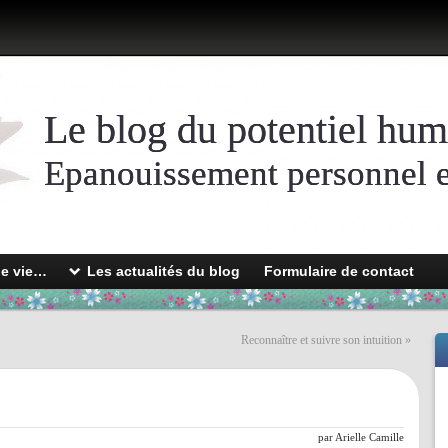
Le blog du potentiel hum
Epanouissement personnel et
de vie…
Les actualités du blog
Formulaire de contact
Reconnaître et suivre son intuition
»
par
Arielle Camille