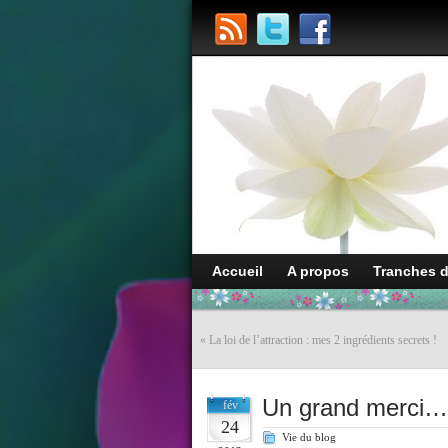
Accueil
A propos
Tranches 
«
La loi de l’attraction : mes 2 ingrédients secrets !
Un grand merci…
fév
24
Vie du blog