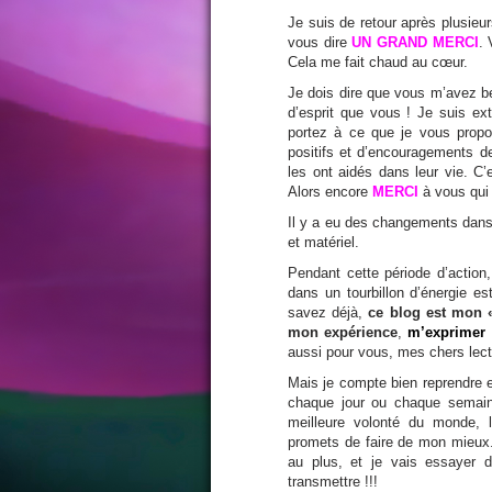
Je suis de retour après plusieu
vous dire
UN GRAND MERCI
. 
Cela me fait chaud au cœur.
Je dois dire que vous m’avez 
d’esprit que vous ! Je suis ex
portez à ce que je vous propo
positifs et d’encouragements d
les ont aidés dans leur vie. C
Alors encore
MERCI
à vous qui
Il y a eu des changements dans
et matériel.
Pendant cette période d’action
dans un tourbillon d’énergie es
savez déjà,
ce blog est mon 
mon expérience
,
m’exprimer 
aussi pour vous, mes chers lec
Mais je compte bien reprendre e
chaque jour ou chaque semaine
meilleure volonté du monde, l
promets de faire de mon mieux.
au plus, et je vais essayer 
transmettre !!!