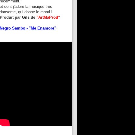
récemment,
et dont j'adore la musique très
dansante, qui donne le moral !
Produit par Gils de
"ArtMaProd"
Negro Sambo - "Me Enamore"