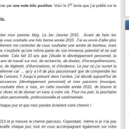
er
iner par
une note très positive
. Voici le 1
texte que j’ai publié sur le
ie.
réer mon premier blog. Le 1er Janvier 2010. Avant de faire les
je vous souhaite une très bonne année 2010. J’ai eu envie d’aller plus
eulement me contenter de vous souhaiter une année de bonheur, mais
e n’exploite qu’une infime partie de son immense potentiel et ne sait
rtée. Cela fait 10 ans que j’étudie le développement personnel, la
10 ans de travail sur moi, de recherche, de doutes, d’incompréhensions,
 de légèreté, d’illuminations, et d’évidence. Le jour où j’ai ouvert la
 refermer car … qu’y a t-il de plus passionnant que de comprendre les
 de l’univers ? Jusqu’à présent dans l’ombre, j’ai décidé aujourd’hui de
aissances (développement personnel) et mes passions (musique,
s souhaite donc à tous, en cette nouvelle année 2010, de trouver le
vos rêves et de donner un sens à votre vie. Pour ma part, la prochaine
ation personnelle, professionnelle et sentimentale.
haque jour et que mes paroles éclairent votre chemin !
13 et je mesure le chemin parcouru. Cependant, même si je n’ai pas
travaille chaque jour, tout en vous accompagnant également sur votre