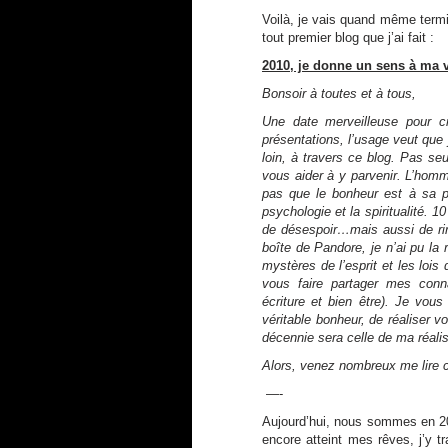
Voilà, je vais quand même term
tout premier blog que j’ai fait :
2010, je donne un sens à ma v
Bonsoir à toutes et à tous,
Une date merveilleuse pour c
présentations, l’usage veut que 
loin, à travers ce blog. Pas s
vous aider à y parvenir. L’homm
pas que le bonheur est à sa po
psychologie et la spiritualité. 
de désespoir…mais aussi de rire,
boîte de Pandore, je n’ai pu la
mystères de l’esprit et les lois
vous faire partager mes conn
écriture et bien être). Je vou
véritable bonheur, de réaliser 
décennie sera celle de ma réalis
Alors, venez nombreux me lire c
—-
Aujourd’hui, nous sommes en 20
encore atteint mes rêves, j’y 