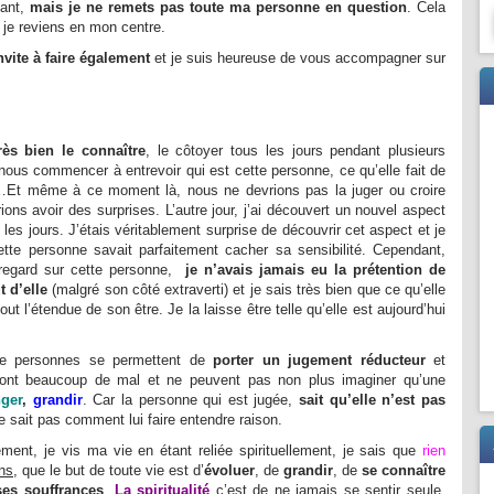
hant,
mais je ne remets pas toute ma personne en question
. Cela
je reviens en mon centre.
vite à faire également
et je suis heureuse de vous accompagner sur
très bien le connaître
, le côtoyer tous les jours pendant plusieurs
ous commencer à entrevoir qui est cette personne, ce qu’elle fait de
e…Et même à ce moment là, nous ne devrions pas la juger ou croire
ions avoir des surprises. L’autre jour, j’ai découvert un nouvel aspect
 les jours. J’étais véritablement surprise de découvrir cet aspect et je
te personne savait parfaitement cacher sa sensibilité. Cependant,
regard sur cette personne,
je n’avais jamais eu la prétention de
 d’elle
(malgré son côté extraverti) et je sais très bien que ce qu’elle
t l’étendue de son être. Je la laisse être telle qu’elle est aujourd’hui
de personnes se permettent de
porter un jugement réducteur
et
r font beaucoup de mal et ne peuvent pas non plus imaginer qu’une
ger
,
grandir
. Car la personne qui est jugée,
sait qu’elle n’est pas
ne sait pas comment lui faire entendre raison.
nt, je vis ma vie en étant reliée spirituellement, je sais que
rien
ens
, que le but de toute vie est d’
évoluer
, de
grandir
, de
se connaître
ses souffrances
.
La spiritualité
c’est de ne jamais se sentir seule,