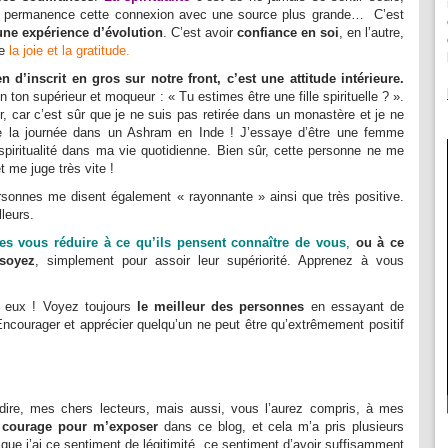
n permanence cette connexion avec une source plus grande… C’est
une expérience d’évolution
. C’est avoir
confiance en soi
, en l’autre,
re
la joie et la gratitude.
n d’inscrit en gros sur notre front,
c’est une attitude intérieure.
un ton supérieur et moqueur : « Tu estimes être une fille spirituelle ? ».
r, car c’est sûr que je ne suis pas retirée dans un monastère et je ne
ute la journée dans un Ashram en Inde ! J’essaye d’être une femme
 spiritualité dans ma vie quotidienne. Bien sûr, cette personne ne me
 me juge très vite !
onnes me disent également « rayonnante » ainsi que très positive.
leurs.
res vous réduire à ce qu’ils pensent connaître de vous
,
ou à ce
 soyez
, simplement pour assoir leur supériorité. Apprenez à vous
 eux ! Voyez toujours
le meilleur des personnes
en essayant de
ncourager et apprécier quelqu’un ne peut être qu’extrêmement positif
 dire, mes chers lecteurs, mais aussi, vous l’aurez compris, à mes
 courage pour m’exposer
dans ce blog, et cela m’a pris plusieurs
que j’ai ce sentiment de légitimité, ce sentiment d’avoir suffisamment