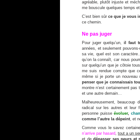
agréable, plutôt injuste et méc
me bouscule quelques temps et 
C’est bien sûr
ce que je vous in
ce chemin.
Ne pas juger
Pour juger quelqu’un,
il faut 
années, et seulement pouvons-n
sa vie, quel est son caractèr
qu’on la connaît, car nous pourr
sur quelqu’un que je côtoie tous
me suis rendue compte que cet
même si je porte un nouveau 
penser que je connaissais tout
montre n’est certainement pas tou
et une autre demain…
Malheureusement, beaucoup 
radical sur les autres et leu
personne puisse
évoluer
,
chan
comme l’autre la dépeint
, et 
Comme vous le savez certaineme
n’arrive par hasard
,
tout a un s
et de
dépasser ses peurs et 