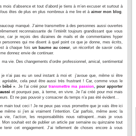
rs mois d’absence et tout d’abord je tiens à m’en excuser et surtout à
Vous êtes de plus en plus nombreux à me lire et à
aimer mon blog
.
beaucoup manqué. J’aime transmettre à des personnes aussi ouvertes
trêmement reconnaissante de l’intérêt toujours grandissant que vous
se, car je reçois des dizaines de mails et de commentaires hyper
e personnes qui me disent à quel point ce que je donne, mes écrits,
’est à chaque fois
un baume au coeur
, un réconfort de savoir cela.
 me donnez envie de continuer.
 ma vie. Des changements d’ordre professionnel, amical, sentimental
, je n’ai pas eu un seul instant à moi et j’avoue que, même si être
t agréable, cela peut être aussi très frustrant ! Car, comme vous le
« bébé »
. Je l’ai créé pour
transmettre ma passion
,
pour apporter
aussi
et pourquoi pas, à terme, en vivre. Je l’ai créé pour moi mais
teurs. Et ne pas pouvoir y consacrer du temps n’a pas été évident…
n main tout ceci ! Je ne peux pas vous promettre que je vais être ici
 même si j’en ai vraiment l’intention. Car parfois, même avec la
a vie, l’action, les responsabilités nous rattrapent…mais je vous
 Mon souhait est de publier un article par semaine ou quinzaine tout
de tenir cet engagement. J’ai tellement de choses encore à vous