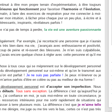
ntinué à être mon propre terrain d’expérimentation, à être toujours
térieures qui fonctionnent
pour favoriser
l’harmonie
et
l’évolution
,
matin, à faire des exercices de respiration pour me connecter à moi-
r mon intuition, à lâcher prise chaque jour un peu plus, à écrire et à
intéressants, inspirants, révélateurs parfois !
 je n’ai pas de temps à perdre,
la vie est une aventure passionnante
s également. Par exemple, j’ai recontacté une personne que je n’aurais
ais très bien dans ma vie, j’avançais avec enthousiasme et positivité,
oup de peine et ré-ouvert des blessures. Je m’en suis culpabilisée,
 j’avais encore quelque chose à régler avec cette personne et qu’il me
chose à tous ceux qui se méprennent sur le développement personnel
ait du développement personnel sur soi-même et qu’on le transmet aux
u’on est parfait !
Je ne suis pas parfaite !
Je peux m’énerver ou je
m’arrive parfois d’être en colère ou pas au meilleur de ma forme !
développement personnel
est
d’accepter son imperfection
. Nous
s défauts
.
Tous sans exception.
La différence c’est qu’aujourd’hui je
s, j’ai confiance en moi, je suis moi-même en toute circonstance, je
es ressources intérieures pour me sortir rapidement de situations qui
aisser à terre plusieurs mois. La différence c’est que
je m’aime telle
 me dénigre, me juge ou me tire vers le bas, certes ce n’est pas très