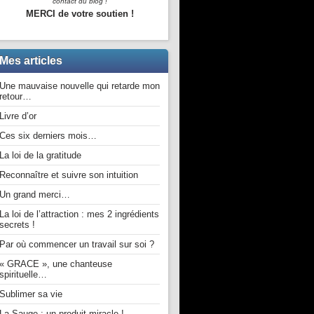
contact du blog !
MERCI de votre soutien !
Mes articles
Une mauvaise nouvelle qui retarde mon
retour…
Livre d’or
Ces six derniers mois…
La loi de la gratitude
Reconnaître et suivre son intuition
Un grand merci…
La loi de l’attraction : mes 2 ingrédients
secrets !
Par où commencer un travail sur soi ?
« GRACE », une chanteuse
spirituelle…
Sublimer sa vie
La Sauge : un produit miracle !