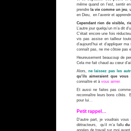
même quand on l’est, sentir e
prendre
la vie comme un jeu
,
en Dieu, en l’avenir et apprend
Cependant rien de visible, rie
L’autre jour quelqu’un m’a dit d’
C’était encore une fois réducteu
vis pas assise en tailleur to
d’aujourd’hui et d’appliquer ma
connaît pas, ne me côtoie pas et
Heureusement beaucoup de pers
Cela me fait chaud au cœur d’ail
Alors,
ne laissez pas les aut
qu’ils aimeraient que vous
connaître et à
vous aimer
.
Et aussi ne faites pas comme
reconnaître leurs bons côtés. E
pour lui…
Petit rappel…
D’autre part, je voudrais vous
détracteurs, qu’il m’a fallu
du
années de travail sur moi avant 