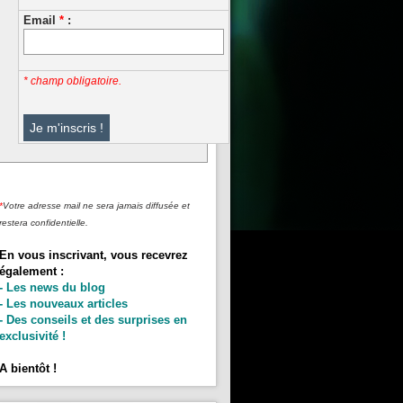
Email
*
:
* champ obligatoire.
*
Votre adresse mail ne sera jamais diffusée et
restera confidentielle.
En vous inscrivant, vous recevrez
également :
- Les news du blog
- Les nouveaux articles
- Des conseils et des surprises en
exclusivité !
A bientôt !