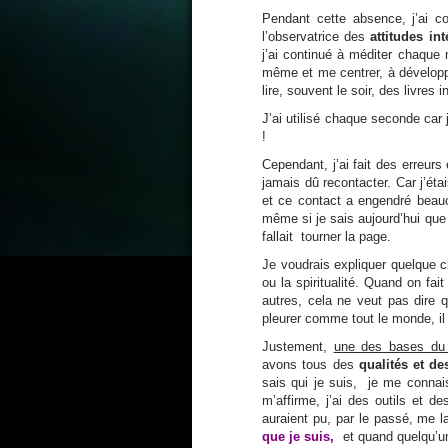
Pendant cette absence, j’ai co
l’observatrice des
attitudes in
j’ai continué à méditer chaque 
même et me centrer, à développe
lire, souvent le soir, des livres 
J’ai utilisé chaque seconde car
!
Cependant, j’ai fait des erreur
jamais dû recontacter. Car j’ét
et ce contact a engendré beauc
même si je sais aujourd’hui que
fallait tourner la page.
Je voudrais expliquer quelque 
ou la spiritualité. Quand on f
autres, cela ne veut pas dire q
pleurer comme tout le monde, il 
Justement,
une des bases du 
avons tous des
qualités et de
sais qui je suis, je me connai
m’affirme, j’ai des outils et d
auraient pu, par le passé, me l
que je suis,
et quand quelqu’un