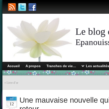
Le blog 
Epanouiss
Accueil
A propos
Tranches de vie…
Les actualité
«
Livre d’or
Une mauvaise nouvelle qu
juil
12
retour…