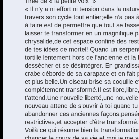
Tirée de « la petite voix »
« Il n’y a ni effort ni tension dans la nat
travers son cycle tout entier;elle n’a pas 
à faire est de permettre que tout se fass
laisser te transformer en un magnifique p
chrysalide,de cet espace confiné des rest
de tes idées de mortel! Quand un serpent
tortille lentement hors de l’ancienne et la 
dessécher et se désintégrer. En grandissa
crabe déborde de sa carapace et en fait
et plus belle.Un oiseau brise sa coquille
complétement transformé.Il est libre,libre,l
t’attend.Une nouvelle liberté,une nouvell
nouveau attend de s’ouvrir à toi quand tu
abandonner ces anciennes façons,pensée
restrictives,et accepter d’être transformé.
Voilà ce qui résume bien la transformati
changer le cours de sa vie et moi je me