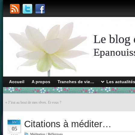
Le blog 
Epanouiss
Accueil
A propos
Tranches de vie…
Les actualité
«
J’irai au bout de mes rêves. Et vous ?
Citations à méditer…
fév
05
Méditation / Réflexions