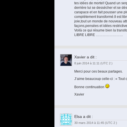
tes idées de mortel! Quand un serp
derrière lui se dessécher et se dé
carapace et en fait pousser une pl
complétement transformé.Il est libr
joie,tout un monde de nouveau att
façons,pensées et idées restrictive
Voilà ce qui résume bien la trans
LIBRE LIBRE ……………………
Xavier
a dit :
8 juin 2014 à 11:11
(UTC 2 )
Merci pour ces beaux partages.
J’aime beaucoup celle-ci : « Tout ce
Bonne continuation
Xavier
Elsa
a dit :
30 mars 2014 à 11:45
(UTC 2 )