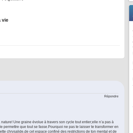
 vie
Répondre
 la nature! Une graine évolue à travers son cycle tout entier;elle n’a pas à
t de permettre que tout se fasse.Pourquoi ne pas te laisser te transformer en
tte chrysalide,de cet espace confiné des restrictions de ton mental et de