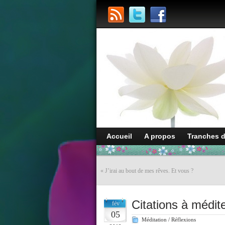
Accueil
A propos
Tranches 
«
J’irai au bout de mes rêves. Et vous ?
Citations à médi
fév
05
Méditation / Réflexions