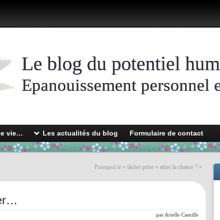
Le blog du potentiel hum
Epanouissement personnel et
de vie…
Les actualités du blog
Formulaire de contact
Pourquoi le « lâcher prise » attire la chance ?
»
ter…
par
Arielle Camille