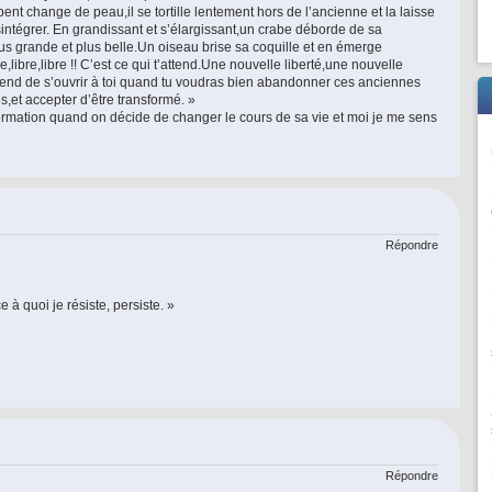
ent change de peau,il se tortille lentement hors de l’ancienne et la laisse
sintégrer. En grandissant et s’élargissant,un crabe déborde de sa
us grande et plus belle.Un oiseau brise sa coquille et en émerge
e,libre,libre !! C’est ce qui t’attend.Une nouvelle liberté,une nouvelle
end de s’ouvrir à toi quand tu voudras bien abandonner ces anciennes
s,et accepter d’être transformé. »
formation quand on décide de changer le cours de sa vie et moi je me sens
Répondre
 à quoi je résiste, persiste. »
Répondre