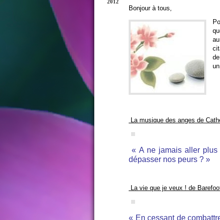
2012
Bonjour à tous,
Po
qu
au
ci
de
un
La musique des anges de Cath
« A ne jamais aller plus
dépasser nos peurs ? »
La vie que je veux ! de Barefoo
« En cessant de combattre 