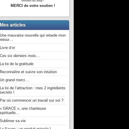
contact du blog !
MERCI de votre soutien !
Mes articles
Une mauvaise nouvelle qui retarde mon
retour…
Livre d’or
Ces six derniers mois…
La loi de la gratitude
Reconnaître et suivre son intuition
Un grand merci…
La loi de l’attraction : mes 2 ingrédients
secrets !
Par où commencer un travail sur soi ?
« GRACE », une chanteuse
spirituelle…
Sublimer sa vie
La Sauge : un produit miracle !