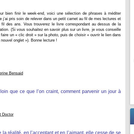
ur bien finir le week-end, voici une sélection de phrases à méditer
e j’ai pris soin de relever dans un petit carnet au fil de mes lectures et
 fil des ans. Vous trouverez le livre correspondant au dessus de la
tation. (Si vous souhaitez en savoir plus sur un livre, je vous conseille
 faire un « clic droit » sur la photo, puis de choisir « ouvrir le lien dans
 nouvel onglet »). Bonne lecture !
erine Bensaid
 loin que ce que l’on craint, comment parvenir un jour à
t Doctor
la réalité, en l’acceptant et en l’aimant, elle cesse de se