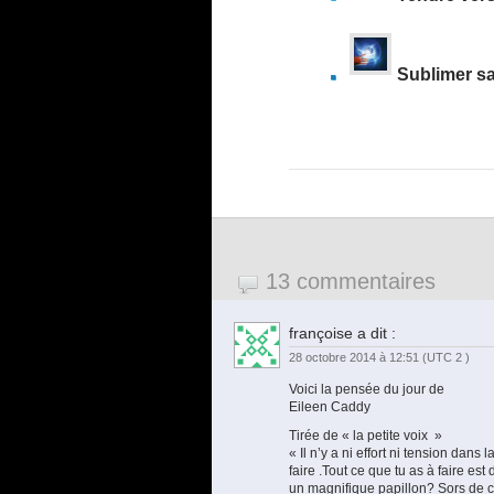
Sublimer sa
13 commentaires
françoise
a dit :
28 octobre 2014 à 12:51
(UTC 2 )
Voici la pensée du jour de
Eileen Caddy
Tirée de « la petite voix »
« Il n’y a ni effort ni tension dans
faire .Tout ce que tu as à faire es
un magnifique papillon? Sors de ce