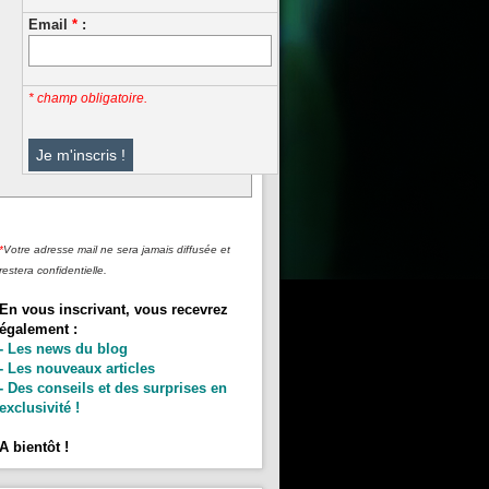
Email
*
:
* champ obligatoire.
*
Votre adresse mail ne sera jamais diffusée et
restera confidentielle.
En vous inscrivant, vous recevrez
également :
- Les news du blog
- Les nouveaux articles
- Des conseils et des surprises en
exclusivité !
A bientôt !