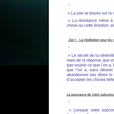
« La joie se trouve sur l
« La résistance mène à l
chose ou cette émotion, al
Zen ! : La méditation pour les
« Le secret de la sérén
mais de la réponse que vou
pas vouloir ce que l’on a.
que l’on a, sans désire
abandonner ses rêves ni s
d’accepter les choses telle
La puissance de votre subcons
« Lorsque votre subco