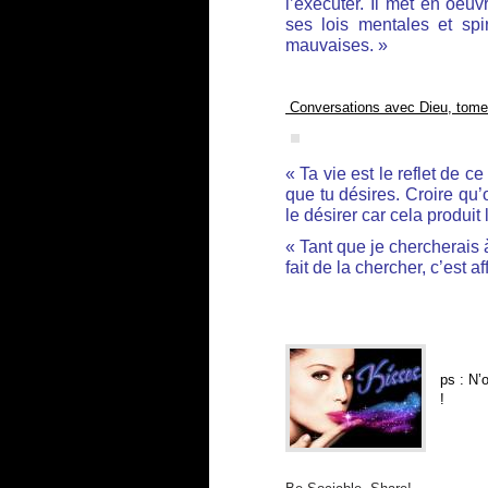
l’exécuter. Il met en oeuv
ses lois mentales et spi
mauvaises. »
Conversations avec Dieu, tome
« Ta vie est le reflet de c
que tu désires. Croire qu
le désirer car cela produit
« Tant que je chercherais à
fait de la chercher, c’est a
ps : N’
!