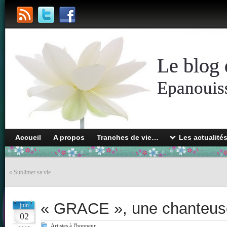
Le blog 
Epanouiss
Accueil
A propos
Tranches de vie…
Les actualité
«
Sublimer sa vie
« GRACE », une chanteuse
juin
02
Artistes à l'honneur