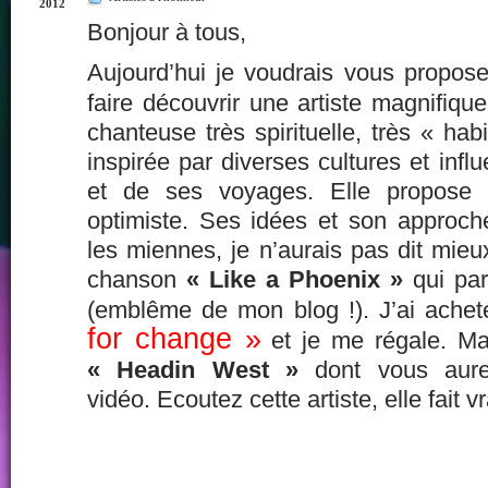
2012
Bonjour à tous,
Aujourd’hui je voudrais vous propos
faire découvrir une artiste magnifiqu
chanteuse très spirituelle, très « ha
inspirée par diverses cultures et infl
et de ses voyages. Elle propose
optimiste. Ses idées et son approch
les miennes, je n’aurais pas dit mie
chanson
« Like a Phoenix »
qui par
(emblême de mon blog !). J’ai ache
for change »
et je me régale. Ma
« Headin West »
dont vous aure
vidéo. Ecoutez cette artiste, elle fait