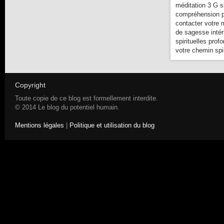
méditation 3 G s
compréhension pl
contacter votre 
de sagesse intér
spirituelles prof
votre chemin spir
Copyright
Toute copie de ce blog est formellement interdite.
© 2014 Le blog du potentiel humain.
Mentions légales
|
Politique et utilisation du blog