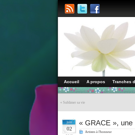
Accueil
A propos
Tranches 
«
Sublimer sa vie
« GRACE », une c
juin
02
Artistes à l'honneur