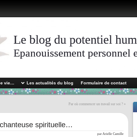
Le blog du potentiel hum
Epanouissement personnel et
de vie…
Les actualités du blog
Formulaire de contact
Par où commencer un travail sur soi ?
»
hanteuse spirituelle…
par
Arielle Camille