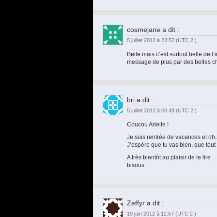
cosmejane
a dit :
5 juillet 2012 à 23:52
(UTC 2 )
Belle mais c’est surtout belle de l’
message de plus par des belles c
bri
a dit :
5 juillet 2012 à 06:48
(UTC 2 )
Coucou Arielle !
Je suis rentrée de vacances et oh…
J’espère que tu vas bien, que tout 
A très bientôt au plaisir de te lire
bisous
Zeffyr
a dit :
19 juin 2012 à 12:57
(UTC 2 )