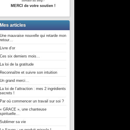
contact du blog !
MERCI de votre soutien !
Mes articles
Une mauvaise nouvelle qui retarde mon
retour…
Livre d’or
Ces six derniers mois…
La loi de la gratitude
Reconnaître et suivre son intuition
Un grand merci…
La loi de l’attraction : mes 2 ingrédients
secrets !
Par où commencer un travail sur soi ?
« GRACE », une chanteuse
spirituelle…
Sublimer sa vie
La Sauge : un produit miracle !