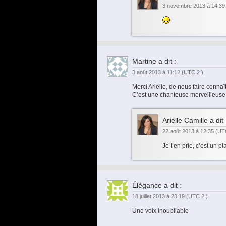
3 novembre 2013 à 14:3
Martine
a dit :
3 août 2013 à 11:12
(UTC 2 )
Merci Arielle, de nous faire connaî
C’est une chanteuse merveilleuse
Arielle Camille
a dit 
22 août 2013 à 12:35
(UT
Je t’en prie, c’est un pla
Élégance
a dit :
18 juillet 2013 à 23:19
(UTC 2 )
Une voix inoubliable