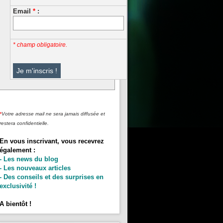
Email
*
:
* champ obligatoire.
*
Votre adresse mail ne sera jamais diffusée et
restera confidentielle.
En vous inscrivant, vous recevrez
également :
- Les news du blog
- Les nouveaux articles
- Des conseils et des surprises en
exclusivité !
A bientôt !