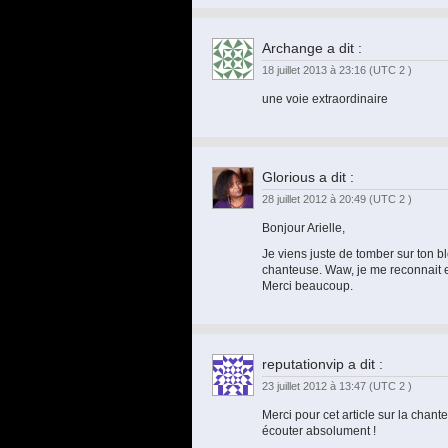
Archange
a dit :
18 juillet 2013 à 23:16
(UTC 2 )
une voie extraordinaire
Glorious
a dit :
28 juillet 2012 à 20:49
(UTC 2 )
Bonjour Arielle,
Je viens juste de tomber sur ton bl
chanteuse. Waw, je me reconnait en
Merci beaucoup.
reputationvip
a dit :
23 juillet 2012 à 13:47
(UTC 2 )
Merci pour cet article sur la chant
écouter absolument !