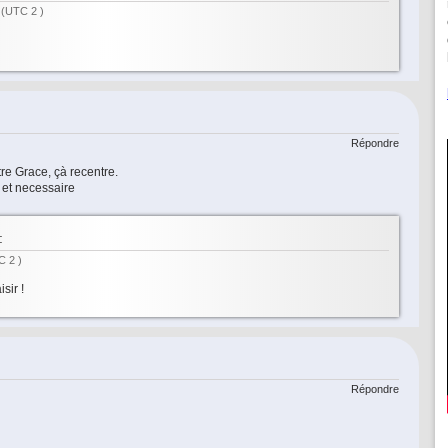
9
(UTC 2 )
Répondre
tre Grace, çà recentre.
 et necessaire
:
C 2 )
isir !
Répondre