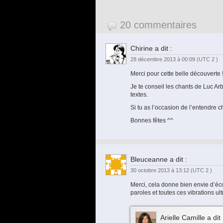
20 commentaires
Chirine
a dit :
28 décembre 2013 à 00:09
(UTC 2 )
Merci pour cette belle découverte 
Je te conseil les chants de Luc Arb
textes.
Si tu as l’occasion de l’entendre c
Bonnes fêtes ^^
Bleuceanne
a dit :
30 octobre 2013 à 13:12
(UTC 2 )
Merci, cela donne bien envie d’é
paroles et toutes ces vibrations ul
Arielle Camille
a dit 