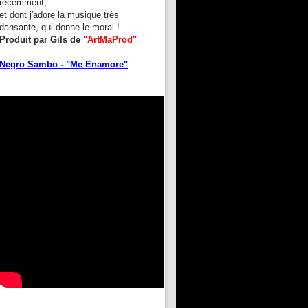
récemment,
et dont j'adore la musique très
dansante, qui donne le moral !
Produit par Gils de
"ArtMaProd"
Negro Sambo - "Me Enamore"