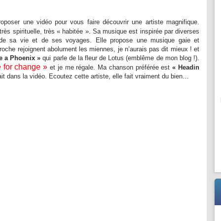
roposer une vidéo pour vous faire découvrir une artiste magnifique.
ès spirituelle, très « habitée ». Sa musique est inspirée par diverses
s de sa vie et de ses voyages. Elle propose une musique gaie et
roche rejoignent abolument les miennes, je n’aurais pas dit mieux ! et
e a Phoenix »
qui parle de la fleur de Lotus (emblême de mon blog !).
 for change »
et je me régale. Ma chanson préférée est
« Headin
t dans la vidéo. Ecoutez cette artiste, elle fait vraiment du bien…